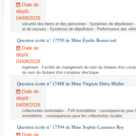
Rapports d'enquête
Date de
Rapports législatifs
dépôt :
Rapports sur l'application des lois
04/08/2026
Baromètre de l’application des lois
sécurité des biens et des personnes - Systèmes de dépollution 
et de secours - Systèmes de dépollution - Performance des véhi
Question écrite n° 17550 de Mme Émilie Bonnivard
Dossiers législatifs
Date de
Budget et sécurité sociale
dépôt :
Questions écrites et orales
04/08/2026
Comptes rendus des débats
logement - Facilité de changement du nom du titulaire d'un compt
du nom du titulaire d'un compteur électrique
Question écrite n° 17488 de Mme Virginie Duby-Muller
Date de
dépôt :
04/08/2026
collectivités territoriales - TVA immobilière : conséquences pour 
immobilière : conséquences pour les collectivités locales
Question écrite n° 17594 de Mme Sophie-Laurence Roy
Date de