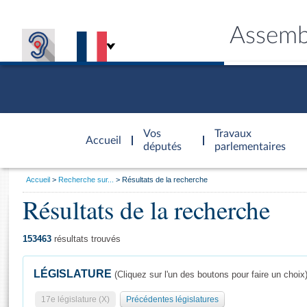
Assemb
Accèder à
la page
Vos
Travaux
Accueil
d'accueil
députés
parlementaires
Vous
Accueil
Recherche sur...
Résultats de la recherche
êtes
Résultats de la recherche
Général
ici
CONNEX
TRAVA
CONNA
DÉC
:
153463
résultats trouvés
LÉGISLATURE
(Cliquez sur l'un des boutons pour faire un choix
17e législature (X)
Précédentes législatures