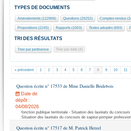
S'id
Présidence
Séance publique
Rôle et pouvoirs de l'Assemblée
Visiter l'Assemblée
TYPES DE DOCUMENTS
Fiches « Connaissance de l’Assemblée »
577 députés
Commissions et autres organes
Visite virtuelle du palais Bourbon
Amendements (122906)
Questions (20252)
Comptes-rendus (3
Organisation de l'Assemblée
Groupes politiques
Europe et International
Assister à une séance
Mot
Propositions (2245)
Rapports (1003)
Textes adoptés (693)
P
Présidence
Conférence des Présidents
Bureau
Collège des Ques
Élections législatives
Contrôle et évaluation
Accès des chercheurs à l’Assemblée
TRI DES RÉSULTATS
Congrès
Les évènements
S'inscrire
Trier par pertinence
Trier par date (X)
Pétitions
Statistiques et chiffres clés
Transparence et déontologie
Vous n'ave
Patrimoine
E
Documents de référence
« précedent
1
2
3
4
5
6
7
8
9
10
11
La Bibliothèque
( Constitution | Règlement de l'Assemblée ... )
Documents parlementaires
Les archives
Question écrite n° 17533 de Mme Danielle Brulebois
Projets de loi
Contacts et plan d'accès
Date de
Propositions de loi
Histoire
Photos libres de droit
dépôt :
Amendements
Juniors
04/08/2026
Textes adoptés
fonction publique territoriale - Situation des lauréats du concour
Anciennes législatures
Situation des lauréats du concours de sapeur-pompier professio
Liens vers les sites publics
Rapports d'information
Question écrite n° 17517 de M. Patrick Hetzel