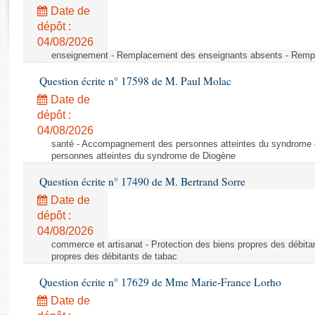
Rapports d'enquête
Date de
Rapports législatifs
dépôt :
Rapports sur l'application des lois
04/08/2026
Baromètre de l’application des lois
enseignement - Remplacement des enseignants absents - Remp
Question écrite n° 17598 de M. Paul Molac
Dossiers législatifs
Date de
Budget et sécurité sociale
dépôt :
04/08/2026
Questions écrites et orales
santé - Accompagnement des personnes atteintes du syndrome
Comptes rendus des débats
personnes atteintes du syndrome de Diogène
Question écrite n° 17490 de M. Bertrand Sorre
Date de
dépôt :
04/08/2026
commerce et artisanat - Protection des biens propres des débita
propres des débitants de tabac
Question écrite n° 17629 de Mme Marie-France Lorho
Date de