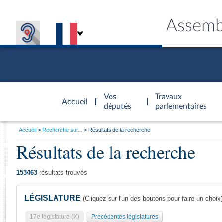
Assemb
Accèder à
la page
Vos
Travaux
Accueil
d'accueil
députés
parlementaires
Vous
Accueil
Recherche sur...
Résultats de la recherche
êtes
Résultats de la recherche
Général
ici
CONNEX
TRAVA
CONNA
DÉC
:
153463
résultats trouvés
LÉGISLATURE
(Cliquez sur l'un des boutons pour faire un choix
17e législature (X)
Précédentes législatures