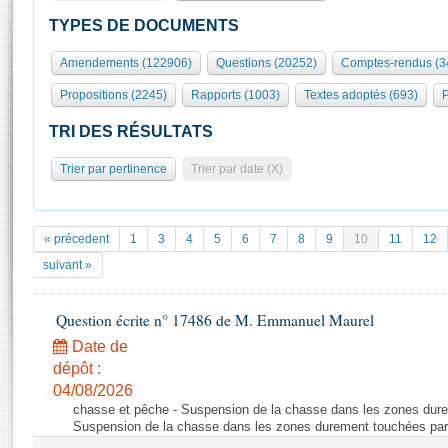
S'id
Présidence
Séance publique
Rôle et pouvoirs de l'Assemblée
Visiter l'Assemblée
TYPES DE DOCUMENTS
Fiches « Connaissance de l’Assemblée »
577 députés
Commissions et autres organes
Visite virtuelle du palais Bourbon
Amendements (122906)
Questions (20252)
Comptes-rendus (3
Organisation de l'Assemblée
Groupes politiques
Europe et International
Assister à une séance
Mot
Propositions (2245)
Rapports (1003)
Textes adoptés (693)
P
Présidence
Conférence des Présidents
Bureau
Collège des Ques
Élections législatives
Contrôle et évaluation
Accès des chercheurs à l’Assemblée
TRI DES RÉSULTATS
Congrès
Les évènements
S'inscrire
Trier par pertinence
Trier par date (X)
Pétitions
Statistiques et chiffres clés
Transparence et déontologie
Vous n'ave
Patrimoine
E
Documents de référence
« précedent
1
3
4
5
6
7
8
9
10
11
12
La Bibliothèque
( Constitution | Règlement de l'Assemblée ... )
Documents parlementaires
suivant »
Les archives
Projets de loi
Contacts et plan d'accès
Question écrite n° 17486 de M. Emmanuel Maurel
Propositions de loi
Histoire
Photos libres de droit
Amendements
Date de
Juniors
dépôt :
Textes adoptés
Anciennes législatures
04/08/2026
chasse et pêche - Suspension de la chasse dans les zones dure
Liens vers les sites publics
Rapports d'information
Suspension de la chasse dans les zones durement touchées par