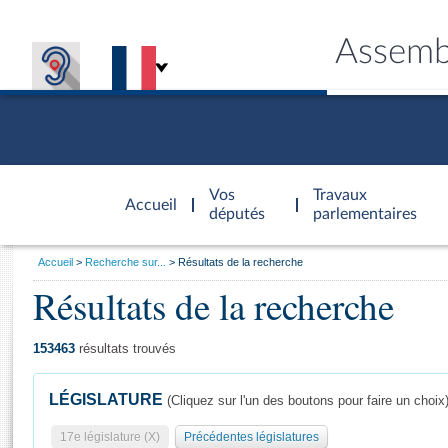
Assemb
Accèder à
la page
Vos
Travaux
Accueil
d'accueil
députés
parlementaires
Vous
Accueil
Recherche sur...
Résultats de la recherche
êtes
Résultats de la recherche
Général
ici
CONNEX
TRAVA
CONNA
DÉC
:
153463
résultats trouvés
LÉGISLATURE
(Cliquez sur l'un des boutons pour faire un choix
17e législature (X)
Précédentes législatures