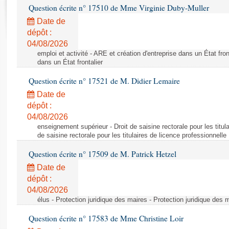
Rapports d'enquête
Question écrite n° 17510 de Mme Virginie Duby-Muller
Rapports législatifs
Date de
Rapports sur l'application des lois
dépôt :
Baromètre de l’application des lois
04/08/2026
emploi et activité - ARE et création d'entreprise dans un État fron
dans un État frontalier
Dossiers législatifs
Question écrite n° 17521 de M. Didier Lemaire
Budget et sécurité sociale
Date de
Questions écrites et orales
dépôt :
Comptes rendus des débats
04/08/2026
enseignement supérieur - Droit de saisine rectorale pour les titula
de saisine rectorale pour les titulaires de licence professionnelle
Question écrite n° 17509 de M. Patrick Hetzel
Date de
dépôt :
04/08/2026
élus - Protection juridique des maires - Protection juridique des 
Question écrite n° 17583 de Mme Christine Loir