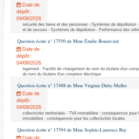
Rapports d'enquête
Date de
Rapports législatifs
dépôt :
Rapports sur l'application des lois
04/08/2026
Baromètre de l’application des lois
sécurité des biens et des personnes - Systèmes de dépollution 
et de secours - Systèmes de dépollution - Performance des véhi
Question écrite n° 17550 de Mme Émilie Bonnivard
Dossiers législatifs
Date de
Budget et sécurité sociale
dépôt :
Questions écrites et orales
04/08/2026
Comptes rendus des débats
logement - Facilité de changement du nom du titulaire d'un compt
du nom du titulaire d'un compteur électrique
Question écrite n° 17488 de Mme Virginie Duby-Muller
Date de
dépôt :
04/08/2026
collectivités territoriales - TVA immobilière : conséquences pour 
immobilière : conséquences pour les collectivités locales
Question écrite n° 17594 de Mme Sophie-Laurence Roy
Date de