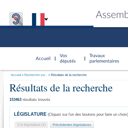
Assemb
Accèder à
la page
Vos
Travaux
Accueil
d'accueil
députés
parlementaires
Vous
Accueil
Recherche sur...
Résultats de la recherche
êtes
Résultats de la recherche
Général
ici
CONNEX
TRAVA
CONNA
DÉC
:
153463
résultats trouvés
LÉGISLATURE
(Cliquez sur l'un des boutons pour faire un choix
17e législature (X)
Précédentes législatures