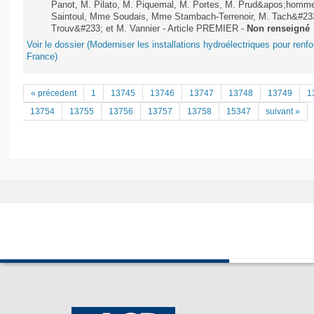
Panot, M. Pilato, M. Piquemal, M. Portes, M. Prud&apos;homme
Saintoul, Mme Soudais, Mme Stambach-Terrenoir, M. Tach&#23
Trouv&#233; et M. Vannier - Article PREMIER -
Non renseigné
Voir le dossier (Moderniser les installations hydroélectriques pour renf
France)
« précedent
1
13745
13746
13747
13748
13749
1
13754
13755
13756
13757
13758
15347
suivant »