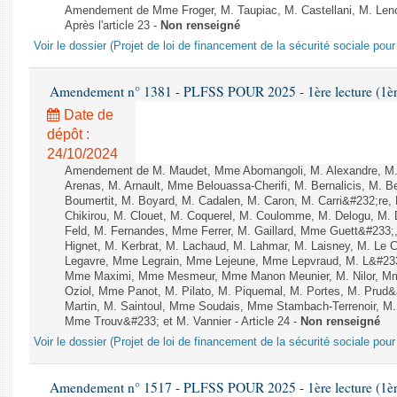
Amendement de Mme Froger, M. Taupiac, M. Castellani, M. Len
Après l'article 23 -
Non renseigné
Voir le dossier (Projet de loi de financement de la sécurité sociale pou
Amendement n° 1381 - PLFSS POUR 2025 - 1ère lecture (1ère 
Date de
dépôt :
24/10/2024
Amendement de M. Maudet, Mme Abomangoli, M. Alexandre, M
Arenas, M. Arnault, Mme Belouassa-Cherifi, M. Bernalicis, M. 
Boumertit, M. Boyard, M. Cadalen, M. Caron, M. Carri&#232;re
Chikirou, M. Clouet, M. Coquerel, M. Coulomme, M. Delogu, M
Feld, M. Fernandes, Mme Ferrer, M. Gaillard, Mme Guett&#23
Hignet, M. Kerbrat, M. Lachaud, M. Lahmar, M. Laisney, M. Le 
Legavre, Mme Legrain, Mme Lejeune, Mme Lepvraud, M. L&#233
Mme Maximi, Mme Mesmeur, Mme Manon Meunier, M. Nilor, 
Oziol, Mme Panot, M. Pilato, M. Piquemal, M. Portes, M. Prud
Martin, M. Saintoul, Mme Soudais, Mme Stambach-Terrenoir, M.
Mme Trouv&#233; et M. Vannier - Article 24 -
Non renseigné
Voir le dossier (Projet de loi de financement de la sécurité sociale pou
Amendement n° 1517 - PLFSS POUR 2025 - 1ère lecture (1ère 