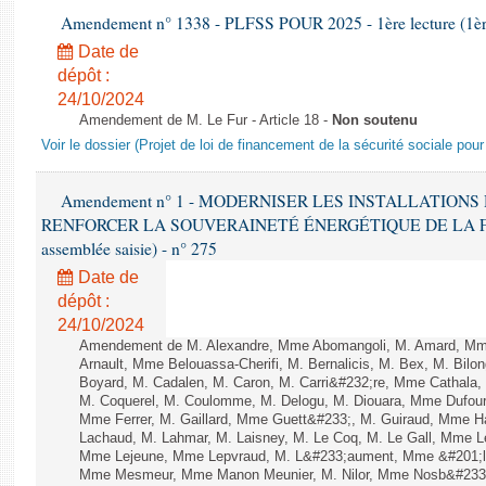
Amendement n° 1338 - PLFSS POUR 2025 - 1ère lecture (1ère 
Date de
dépôt :
24/10/2024
Amendement de M. Le Fur - Article 18 -
Non soutenu
Voir le dossier (Projet de loi de financement de la sécurité sociale pou
Amendement n° 1 - MODERNISER LES INSTALLATION
RENFORCER LA SOUVERAINETÉ ÉNERGÉTIQUE DE LA FRANC
assemblée saisie) - n° 275
Date de
dépôt :
24/10/2024
Amendement de M. Alexandre, Mme Abomangoli, M. Amard, Mme
Arnault, Mme Belouassa-Cherifi, M. Bernalicis, M. Bex, M. Bilo
Boyard, M. Cadalen, M. Caron, M. Carri&#232;re, Mme Cathala,
M. Coquerel, M. Coulomme, M. Delogu, M. Diouara, Mme Dufou
Mme Ferrer, M. Gaillard, Mme Guett&#233;, M. Guiraud, Mme H
Lachaud, M. Lahmar, M. Laisney, M. Le Coq, M. Le Gall, Mme L
Mme Lejeune, Mme Lepvraud, M. L&#233;aument, Mme &#201;li
Mme Mesmeur, Mme Manon Meunier, M. Nilor, Mme Nosb&#23