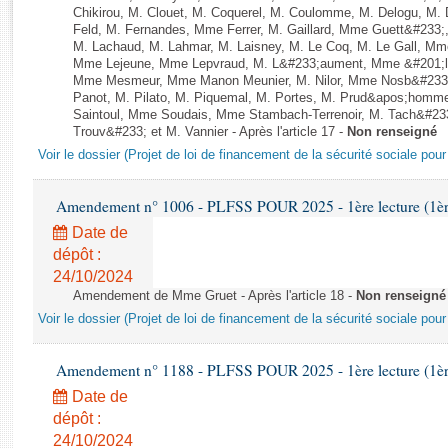
Rapports d'enquête
Chikirou, M. Clouet, M. Coquerel, M. Coulomme, M. Delogu, M
Rapports législatifs
Feld, M. Fernandes, Mme Ferrer, M. Gaillard, Mme Guett&#233;,
M. Lachaud, M. Lahmar, M. Laisney, M. Le Coq, M. Le Gall, Mm
Rapports sur l'application des lois
Mme Lejeune, Mme Lepvraud, M. L&#233;aument, Mme &#201;li
Baromètre de l’application des lois
Mme Mesmeur, Mme Manon Meunier, M. Nilor, Mme Nosb&#23
Panot, M. Pilato, M. Piquemal, M. Portes, M. Prud&apos;homme
Saintoul, Mme Soudais, Mme Stambach-Terrenoir, M. Tach&#23
Trouv&#233; et M. Vannier - Après l'article 17 -
Non renseigné
Dossiers législatifs
Voir le dossier (Projet de loi de financement de la sécurité sociale pou
Budget et sécurité sociale
Questions écrites et orales
Amendement n° 1006 - PLFSS POUR 2025 - 1ère lecture (1ère 
Comptes rendus des débats
Date de
dépôt :
24/10/2024
Amendement de Mme Gruet - Après l'article 18 -
Non renseigné
Voir le dossier (Projet de loi de financement de la sécurité sociale pou
Amendement n° 1188 - PLFSS POUR 2025 - 1ère lecture (1ère 
Date de
dépôt :
24/10/2024