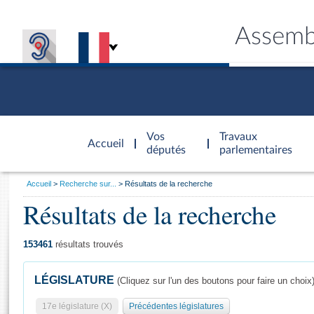
Assemb
Accèder à
la page
Vos
Travaux
Accueil
d'accueil
députés
parlementaires
Vous
Accueil
Recherche sur...
Résultats de la recherche
êtes
Résultats de la recherche
Général
ici
CONNEX
TRAVA
CONNA
DÉC
:
153461
résultats trouvés
LÉGISLATURE
(Cliquez sur l'un des boutons pour faire un choix
17e législature (X)
Précédentes législatures