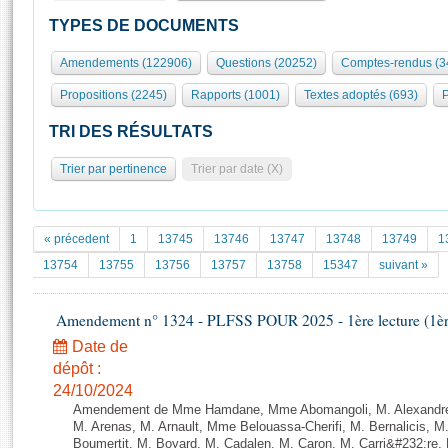
S'id
Présidence
Séance publique
Rôle et pouvoirs de l'Assemblée
Visiter l'Assemblée
TYPES DE DOCUMENTS
Fiches « Connaissance de l’Assemblée »
577 députés
Commissions et autres organes
Visite virtuelle du palais Bourbon
Amendements (122906)
Questions (20252)
Comptes-rendus (3
Organisation de l'Assemblée
Groupes politiques
Europe et International
Assister à une séance
Mot
Propositions (2245)
Rapports (1001)
Textes adoptés (693)
P
Présidence
Conférence des Présidents
Bureau
Collège des Ques
Élections législatives
Contrôle et évaluation
Accès des chercheurs à l’Assemblée
TRI DES RÉSULTATS
Congrès
Les évènements
S'inscrire
Trier par pertinence
Trier par date (X)
Pétitions
Statistiques et chiffres clés
Transparence et déontologie
Vous n'ave
Patrimoine
E
Documents de référence
« précedent
1
13745
13746
13747
13748
13749
1
La Bibliothèque
( Constitution | Règlement de l'Assemblée ... )
Documents parlementaires
13754
13755
13756
13757
13758
15347
suivant »
Les archives
Projets de loi
Contacts et plan d'accès
Amendement n° 1324 - PLFSS POUR 2025 - 1ère lecture (1ère 
Propositions de loi
Histoire
Photos libres de droit
Amendements
Date de
Juniors
dépôt :
Textes adoptés
Anciennes législatures
24/10/2024
Amendement de Mme Hamdane, Mme Abomangoli, M. Alexandre
Liens vers les sites publics
Rapports d'information
M. Arenas, M. Arnault, Mme Belouassa-Cherifi, M. Bernalicis, 
Boumertit, M. Boyard, M. Cadalen, M. Caron, M. Carri&#232;re