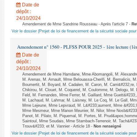
Date de
dépôt :
24/10/2024
Amendement de Mme Sandrine Rousseau - Après l'article 7 -
Ret
Voir le dossier (Projet de loi de financement de la sécurité sociale pou
Amendement n° 1560 - PLFSS POUR 2025 - 1ère lecture (1ère 
Date de
dépôt :
24/10/2024
Amendement de Mme Hamdane, Mme Abomangoli, M. Alexandre
M. Arenas, M. Arnault, Mme Belouassa-Cherifi, M. Bernalicis, 
Boumertit, M. Boyard, M. Cadalen, M. Caron, M. Carri&#232;re
Chikirou, M. Clouet, M. Coquerel, M. Coulomme, M. Delogu, M
Feld, M. Fernandes, Mme Ferrer, M. Gaillard, Mme Guett&#233;,
M. Lachaud, M. Lahmar, M. Laisney, M. Le Coq, M. Le Gall, Mm
Mme Lejeune, Mme Lepvraud, M. L&#233;aument, Mme &#201;li
Mme Mesmeur, Mme Manon Meunier, M. Nilor, Mme Nosb&#23
Panot, M. Pilato, M. Piquemal, M. Portes, M. Prud&apos;homme
Saintoul, Mme Soudais, Mme Stambach-Terrenoir, M. Tach&#23
Trouv&#233; et M. Vannier - Article 18 -
Non renseigné
Voir le dossier (Projet de loi de financement de la sécurité sociale pou