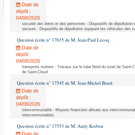
Rapports d'enquête
Date de
Rapports législatifs
dépôt :
Rapports sur l'application des lois
04/08/2026
Baromètre de l’application des lois
sécurité des biens et des personnes - Dispositifs de dépollution
secours - Dispositifs de dépollution équipant les véhicules des 
Question écrite n° 17635 de M. Jean-Paul Lecoq
Dossiers législatifs
Date de
Budget et sécurité sociale
dépôt :
Questions écrites et orales
04/08/2026
Comptes rendus des débats
transports routiers - Travaux sur le tube Nord du tunel de Saint-
de Saint-Cloud
Question écrite n° 17545 de M. Jean-Michel Brard
Date de
dépôt :
04/08/2026
intercommunalité - Moyens financiers alloués aux intercommunal
intercommunalités
Question écrite n° 17553 de M. Andy Kerbrat
Date de