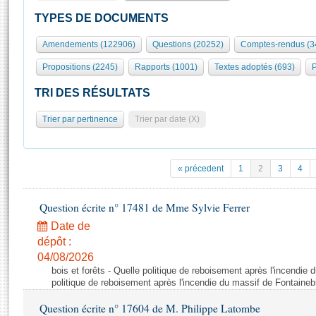
S'id
Présidence
Séance publique
Rôle et pouvoirs de l'Assemblée
Visiter l'Assemblée
TYPES DE DOCUMENTS
Fiches « Connaissance de l’Assemblée »
577 députés
Commissions et autres organes
Visite virtuelle du palais Bourbon
Amendements (122906)
Questions (20252)
Comptes-rendus (3
Organisation de l'Assemblée
Groupes politiques
Europe et International
Assister à une séance
Mot
Propositions (2245)
Rapports (1001)
Textes adoptés (693)
P
Présidence
Conférence des Présidents
Bureau
Collège des Ques
Élections législatives
Contrôle et évaluation
Accès des chercheurs à l’Assemblée
TRI DES RÉSULTATS
Congrès
Les évènements
S'inscrire
Trier par pertinence
Trier par date (X)
Pétitions
Statistiques et chiffres clés
Transparence et déontologie
Vous n'ave
Patrimoine
E
Documents de référence
« précedent
1
2
3
4
La Bibliothèque
( Constitution | Règlement de l'Assemblée ... )
Documents parlementaires
Les archives
Question écrite n° 17481 de Mme Sylvie Ferrer
Projets de loi
Contacts et plan d'accès
Date de
Propositions de loi
Histoire
Photos libres de droit
dépôt :
Amendements
Juniors
04/08/2026
Textes adoptés
bois et forêts - Quelle politique de reboisement après l'incendie
Anciennes législatures
politique de reboisement après l'incendie du massif de Fontaineb
Liens vers les sites publics
Rapports d'information
Question écrite n° 17604 de M. Philippe Latombe