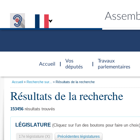
Assemb
Accèder à
la page
Vos
Travaux
Accueil
d'accueil
députés
parlementaires
Vous
Accueil
Recherche sur...
Résultats de la recherche
êtes
Résultats de la recherche
Général
ici
CONNEX
TRAVA
CONNA
DÉC
:
153456
résultats trouvés
LÉGISLATURE
(Cliquez sur l'un des boutons pour faire un choix
17e législature (X)
Précédentes législatures