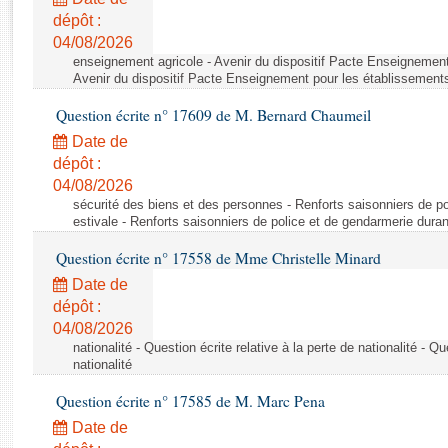
Rapports d'enquête
dépôt :
Rapports législatifs
04/08/2026
Rapports sur l'application des lois
enseignement agricole - Avenir du dispositif Pacte Enseignement
Baromètre de l’application des lois
Avenir du dispositif Pacte Enseignement pour les établissements
Question écrite n° 17609 de M. Bernard Chaumeil
Dossiers législatifs
Date de
Budget et sécurité sociale
dépôt :
04/08/2026
Questions écrites et orales
sécurité des biens et des personnes - Renforts saisonniers de po
Comptes rendus des débats
estivale - Renforts saisonniers de police et de gendarmerie duran
Question écrite n° 17558 de Mme Christelle Minard
Date de
dépôt :
04/08/2026
nationalité - Question écrite relative à la perte de nationalité - Qu
nationalité
Question écrite n° 17585 de M. Marc Pena
Date de