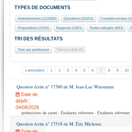
S'id
Présidence
Séance publique
Rôle et pouvoirs de l'Assemblée
Visiter l'Assemblée
TYPES DE DOCUMENTS
Fiches « Connaissance de l’Assemblée »
577 députés
Commissions et autres organes
Visite virtuelle du palais Bourbon
Amendements (122906)
Questions (20252)
Comptes-rendus (3
Organisation de l'Assemblée
Groupes politiques
Europe et International
Assister à une séance
Mot
Propositions (2245)
Rapports (1001)
Textes adoptés (693)
P
Présidence
Conférence des Présidents
Bureau
Collège des Ques
Élections législatives
Contrôle et évaluation
Accès des chercheurs à l’Assemblée
TRI DES RÉSULTATS
Congrès
Les évènements
S'inscrire
Trier par pertinence
Trier par date (X)
Pétitions
Statistiques et chiffres clés
Transparence et déontologie
Vous n'ave
Patrimoine
E
Documents de référence
« précedent
1
2
3
4
5
6
7
8
9
10
La Bibliothèque
( Constitution | Règlement de l'Assemblée ... )
Documents parlementaires
Les archives
Question écrite n° 17580 de M. Jean-Luc Warsmann
Projets de loi
Contacts et plan d'accès
Date de
Propositions de loi
Histoire
Photos libres de droit
dépôt :
Amendements
Juniors
04/08/2026
Textes adoptés
professions de santé - Étudiants infirmiers - Étudiants infirmiers
Anciennes législatures
Question écrite n° 17518 de M. Éric Michoux
Liens vers les sites publics
Rapports d'information
Date de