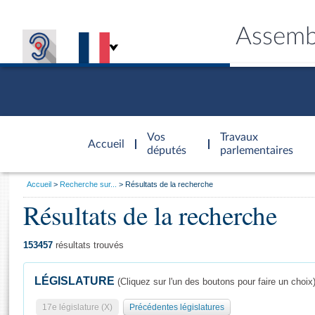
Assemb
Accèder à
la page
Vos
Travaux
Accueil
d'accueil
députés
parlementaires
Vous
Accueil
Recherche sur...
Résultats de la recherche
êtes
Résultats de la recherche
Général
ici
CONNEX
TRAVA
CONNA
DÉC
:
153457
résultats trouvés
LÉGISLATURE
(Cliquez sur l'un des boutons pour faire un choix
17e législature (X)
Précédentes législatures