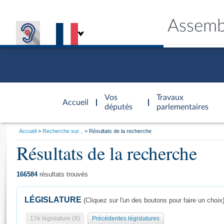
Assemb
Accèder à
la page
Vos
Travaux
Accueil
d'accueil
députés
parlementaires
Vous
Accueil
Recherche sur...
Résultats de la recherche
êtes
Résultats de la recherche
Général
ici
CONNEX
TRAVA
CONNA
DÉC
:
166584
résultats trouvés
LÉGISLATURE
(Cliquez sur l'un des boutons pour faire un choix
17e législature (X)
Précédentes législatures