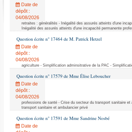
Rapports d'enquête
Date de
Rapports législatifs
dépôt :
Rapports sur l'application des lois
04/08/2026
Baromètre de l’application des lois
retraites : généralités - Inégalité des assurés atteints d'une inc
Inégalité des assurés atteints d'une incapacité permanente profe
Question écrite n° 17464 de M. Patrick Hetzel
Dossiers législatifs
Date de
Budget et sécurité sociale
dépôt :
Questions écrites et orales
04/08/2026
Comptes rendus des débats
agriculture - Simplification adminsitrative de la PAC - Simplifica
Question écrite n° 17579 de Mme Élise Leboucher
Date de
dépôt :
04/08/2026
professions de santé - Crise du secteur du transport sanitaire et
transport sanitaire et ambulancier privé
Question écrite n° 17591 de Mme Sandrine Nosbé
Date de