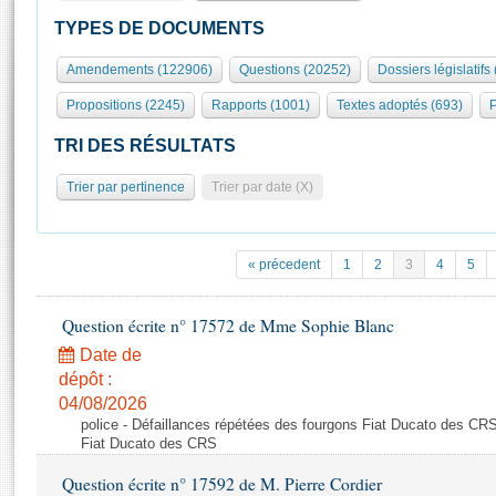
S'id
Présidence
Séance publique
Rôle et pouvoirs de l'Assemblée
Visiter l'Assemblée
TYPES DE DOCUMENTS
Fiches « Connaissance de l’Assemblée »
577 députés
Commissions et autres organes
Visite virtuelle du palais Bourbon
Amendements (122906)
Questions (20252)
Dossiers législatifs
Organisation de l'Assemblée
Groupes politiques
Europe et International
Assister à une séance
Mot
Propositions (2245)
Rapports (1001)
Textes adoptés (693)
P
Présidence
Conférence des Présidents
Bureau
Collège des Ques
Élections législatives
Contrôle et évaluation
Accès des chercheurs à l’Assemblée
TRI DES RÉSULTATS
Congrès
Les évènements
S'inscrire
Trier par pertinence
Trier par date (X)
Pétitions
Statistiques et chiffres clés
Transparence et déontologie
Vous n'ave
Patrimoine
E
Documents de référence
« précedent
1
2
3
4
5
La Bibliothèque
( Constitution | Règlement de l'Assemblée ... )
Documents parlementaires
Les archives
Question écrite n° 17572 de Mme Sophie Blanc
Projets de loi
Contacts et plan d'accès
Date de
Propositions de loi
Histoire
Photos libres de droit
dépôt :
Amendements
Juniors
04/08/2026
Textes adoptés
police - Défaillances répétées des fourgons Fiat Ducato des CRS
Anciennes législatures
Fiat Ducato des CRS
Liens vers les sites publics
Rapports d'information
Question écrite n° 17592 de M. Pierre Cordier