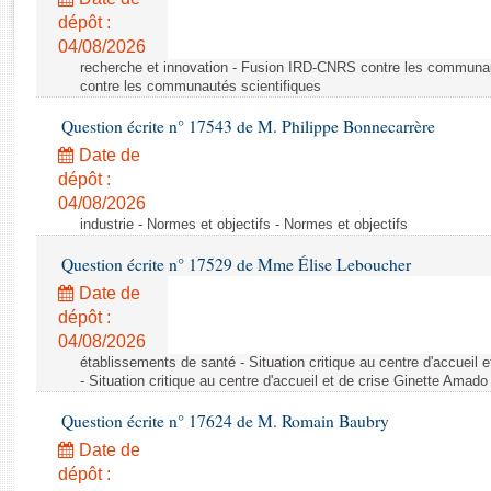
Rapports d'enquête
dépôt :
Rapports législatifs
04/08/2026
Rapports sur l'application des lois
recherche et innovation - Fusion IRD-CNRS contre les communa
Baromètre de l’application des lois
contre les communautés scientifiques
Question écrite n° 17543 de M. Philippe Bonnecarrère
Dossiers législatifs
Date de
Budget et sécurité sociale
dépôt :
04/08/2026
Questions écrites et orales
industrie - Normes et objectifs - Normes et objectifs
Comptes rendus des débats
Question écrite n° 17529 de Mme Élise Leboucher
Date de
dépôt :
04/08/2026
établissements de santé - Situation critique au centre d'accuei
- Situation critique au centre d'accueil et de crise Ginette Ama
Question écrite n° 17624 de M. Romain Baubry
Date de
dépôt :