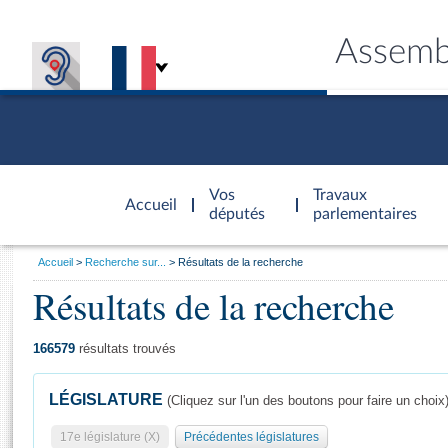
Assemb
Accèder à
la page
Vos
Travaux
Accueil
d'accueil
députés
parlementaires
Vous
Accueil
Recherche sur...
Résultats de la recherche
êtes
Résultats de la recherche
Général
ici
CONNEX
TRAVA
CONNA
DÉC
:
166579
résultats trouvés
LÉGISLATURE
(Cliquez sur l'un des boutons pour faire un choix
17e législature (X)
Précédentes législatures