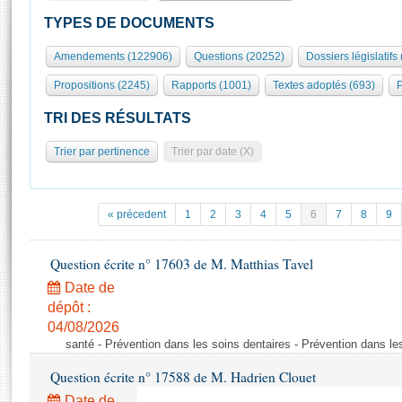
S'id
Présidence
Séance publique
Rôle et pouvoirs de l'Assemblée
Visiter l'Assemblée
TYPES DE DOCUMENTS
Fiches « Connaissance de l’Assemblée »
577 députés
Commissions et autres organes
Visite virtuelle du palais Bourbon
Amendements (122906)
Questions (20252)
Dossiers législatifs
Organisation de l'Assemblée
Groupes politiques
Europe et International
Assister à une séance
Mot
Propositions (2245)
Rapports (1001)
Textes adoptés (693)
P
Présidence
Conférence des Présidents
Bureau
Collège des Ques
Élections législatives
Contrôle et évaluation
Accès des chercheurs à l’Assemblée
TRI DES RÉSULTATS
Congrès
Les évènements
S'inscrire
Trier par pertinence
Trier par date (X)
Pétitions
Statistiques et chiffres clés
Transparence et déontologie
Vous n'ave
Patrimoine
E
Documents de référence
« précedent
1
2
3
4
5
6
7
8
9
La Bibliothèque
( Constitution | Règlement de l'Assemblée ... )
Documents parlementaires
Les archives
Question écrite n° 17603 de M. Matthias Tavel
Projets de loi
Contacts et plan d'accès
Date de
Propositions de loi
Histoire
Photos libres de droit
dépôt :
Amendements
Juniors
04/08/2026
Textes adoptés
santé - Prévention dans les soins dentaires - Prévention dans le
Anciennes législatures
Question écrite n° 17588 de M. Hadrien Clouet
Liens vers les sites publics
Rapports d'information
Date de