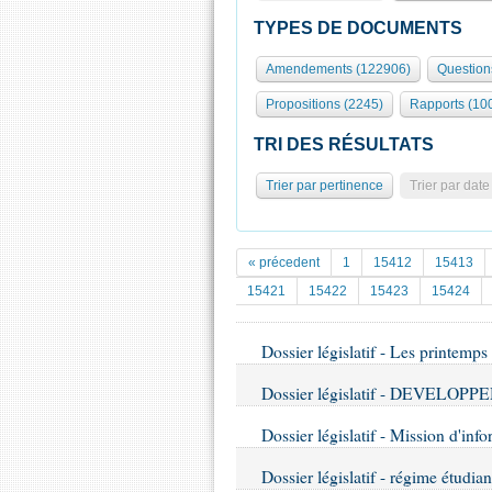
TYPES DE DOCUMENTS
Amendements (122906)
Question
Propositions (2245)
Rapports (10
TRI DES RÉSULTATS
Trier par pertinence
Trier par date
« précedent
1
15412
15413
15421
15422
15423
15424
Dossier législatif - Les printemps
Dossier législatif - DEVEL
Dossier législatif - Mission d'inf
Dossier législatif - régime étudian