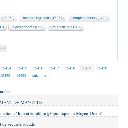
s (20252)
Dossiers législatifs (15957)
Comptes-rendus (3429)
01)
Textes adoptés (693)
Projets de lois (101)
 (X)
15414
15415
15416
15417
15418
15419
15420
15425
16659
suivant »
 arabes
OPPEMENT DE MAYOTTE
ormation : "Iran et équilibre géopolitique au Moyen-Orient"
t de sécurité sociale