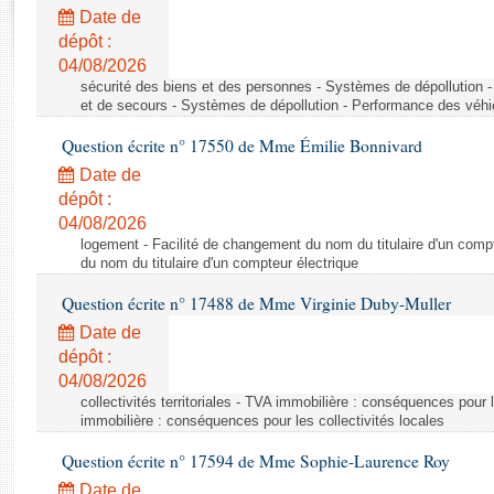
Rapports d'enquête
Date de
Rapports législatifs
dépôt :
Rapports sur l'application des lois
04/08/2026
Baromètre de l’application des lois
sécurité des biens et des personnes - Systèmes de dépollution 
et de secours - Systèmes de dépollution - Performance des véhi
Question écrite n° 17550 de Mme Émilie Bonnivard
Dossiers législatifs
Date de
Budget et sécurité sociale
dépôt :
Questions écrites et orales
04/08/2026
Comptes rendus des débats
logement - Facilité de changement du nom du titulaire d'un compt
du nom du titulaire d'un compteur électrique
Question écrite n° 17488 de Mme Virginie Duby-Muller
Date de
dépôt :
04/08/2026
collectivités territoriales - TVA immobilière : conséquences pour 
immobilière : conséquences pour les collectivités locales
Question écrite n° 17594 de Mme Sophie-Laurence Roy
Date de