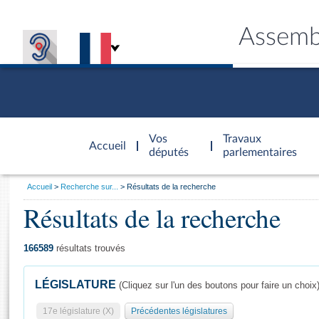
Assemb
Accèder à
la page
Vos
Travaux
Accueil
d'accueil
députés
parlementaires
Vous
Accueil
Recherche sur...
Résultats de la recherche
êtes
Résultats de la recherche
Général
ici
CONNEX
TRAVA
CONNA
DÉC
:
166589
résultats trouvés
LÉGISLATURE
(Cliquez sur l'un des boutons pour faire un choix
17e législature (X)
Précédentes législatures