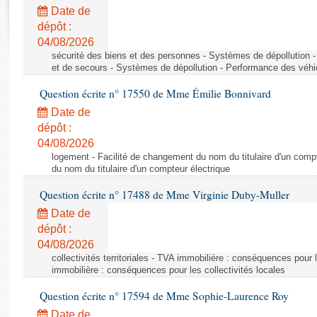
Rapports d'enquête
Date de
Rapports législatifs
dépôt :
Rapports sur l'application des lois
04/08/2026
Baromètre de l’application des lois
sécurité des biens et des personnes - Systèmes de dépollution 
et de secours - Systèmes de dépollution - Performance des véhi
Question écrite n° 17550 de Mme Émilie Bonnivard
Dossiers législatifs
Date de
Budget et sécurité sociale
dépôt :
Questions écrites et orales
04/08/2026
Comptes rendus des débats
logement - Facilité de changement du nom du titulaire d'un compt
du nom du titulaire d'un compteur électrique
Question écrite n° 17488 de Mme Virginie Duby-Muller
Date de
dépôt :
04/08/2026
collectivités territoriales - TVA immobilière : conséquences pour 
immobilière : conséquences pour les collectivités locales
Question écrite n° 17594 de Mme Sophie-Laurence Roy
Date de