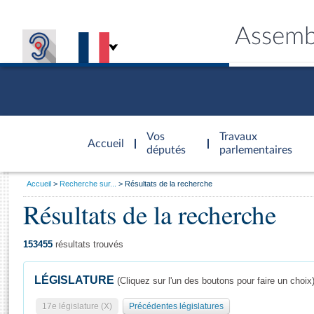
Assemb
Accèder à
la page
Vos
Travaux
Accueil
d'accueil
députés
parlementaires
Vous
Accueil
Recherche sur...
Résultats de la recherche
êtes
Résultats de la recherche
Général
ici
CONNEX
TRAVA
CONNA
DÉC
:
153455
résultats trouvés
LÉGISLATURE
(Cliquez sur l'un des boutons pour faire un choix
17e législature (X)
Précédentes législatures