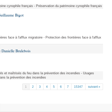
ine cynophile français - Préservation du patrimoine cynophile français
Guillaume Bigot
ères face à l'afflux migratoire - Protection des frontières face à l'afflux
 Danielle Brulebois
nels et maîtrisés du feu dans la prévention des incendies - Usages
 dans la prévention des incendies
1
2
3
4
5
6
7
15347
suivant »