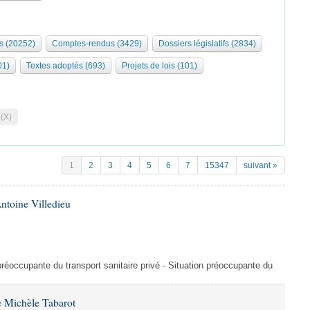
s (20252)
Comptes-rendus (3429)
Dossiers législatifs (2834)
01)
Textes adoptés (693)
Projets de lois (101)
 (X)
1
2
3
4
5
6
7
15347
suivant »
ntoine Villedieu
préoccupante du transport sanitaire privé - Situation préoccupante du
 Michèle Tabarot