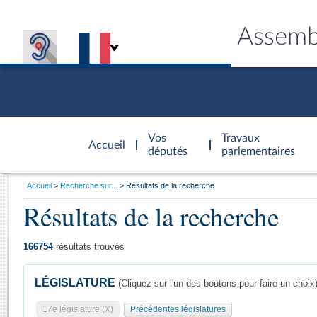
Assemb
Accèder à
la page
Vos
Travaux
Accueil
d'accueil
députés
parlementaires
Vous
Accueil
Recherche sur...
Résultats de la recherche
êtes
Résultats de la recherche
Général
ici
CONNEX
TRAVA
CONNA
DÉC
:
166754
résultats trouvés
LÉGISLATURE
(Cliquez sur l'un des boutons pour faire un choix
17e législature (X)
Précédentes législatures