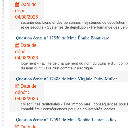
Rapports d'enquête
Date de
Rapports législatifs
dépôt :
Rapports sur l'application des lois
04/08/2026
Baromètre de l’application des lois
sécurité des biens et des personnes - Systèmes de dépollution 
et de secours - Systèmes de dépollution - Performance des véhi
Question écrite n° 17550 de Mme Émilie Bonnivard
Dossiers législatifs
Date de
Budget et sécurité sociale
dépôt :
Questions écrites et orales
04/08/2026
Comptes rendus des débats
logement - Facilité de changement du nom du titulaire d'un compt
du nom du titulaire d'un compteur électrique
Question écrite n° 17488 de Mme Virginie Duby-Muller
Date de
dépôt :
04/08/2026
collectivités territoriales - TVA immobilière : conséquences pour 
immobilière : conséquences pour les collectivités locales
Question écrite n° 17594 de Mme Sophie-Laurence Roy
Date de