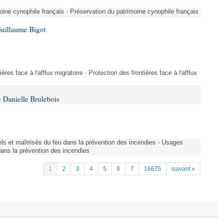
ine cynophile français - Préservation du patrimoine cynophile français
Guillaume Bigot
ères face à l'afflux migratoire - Protection des frontières face à l'afflux
 Danielle Brulebois
nels et maîtrisés du feu dans la prévention des incendies - Usages
 dans la prévention des incendies
1
2
3
4
5
6
7
16675
suivant »