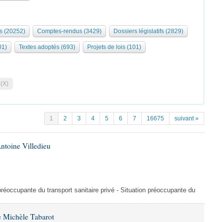
s (20252)
Comptes-rendus (3429)
Dossiers législatifs (2829)
01)
Textes adoptés (693)
Projets de lois (101)
 (X)
1
2
3
4
5
6
7
16675
suivant »
ntoine Villedieu
préoccupante du transport sanitaire privé - Situation préoccupante du
 Michèle Tabarot