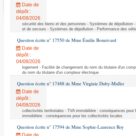
Rapports d'enquête
Date de
Rapports législatifs
dépôt :
Rapports sur l'application des lois
04/08/2026
Baromètre de l’application des lois
sécurité des biens et des personnes - Systèmes de dépollution 
et de secours - Systèmes de dépollution - Performance des véhi
Question écrite n° 17550 de Mme Émilie Bonnivard
Dossiers législatifs
Date de
Budget et sécurité sociale
dépôt :
Questions écrites et orales
04/08/2026
Comptes rendus des débats
logement - Facilité de changement du nom du titulaire d'un compt
du nom du titulaire d'un compteur électrique
Question écrite n° 17488 de Mme Virginie Duby-Muller
Date de
dépôt :
04/08/2026
collectivités territoriales - TVA immobilière : conséquences pour 
immobilière : conséquences pour les collectivités locales
Question écrite n° 17594 de Mme Sophie-Laurence Roy
Date de