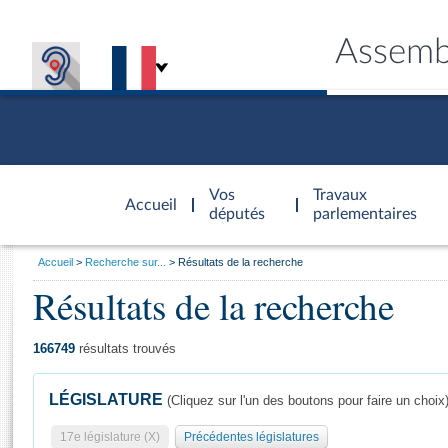
Assemb
Accèder à
la page
Vos
Travaux
Accueil
d'accueil
députés
parlementaires
Vous
Accueil
Recherche sur...
Résultats de la recherche
êtes
Résultats de la recherche
Général
ici
CONNEX
TRAVA
CONNA
DÉC
:
166749
résultats trouvés
LÉGISLATURE
(Cliquez sur l'un des boutons pour faire un choix
17e législature (X)
Précédentes législatures