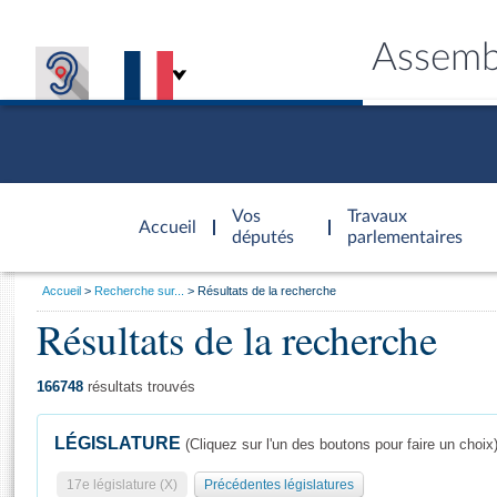
Assemb
Accèder à
la page
Vos
Travaux
Accueil
d'accueil
députés
parlementaires
Vous
Accueil
Recherche sur...
Résultats de la recherche
êtes
Résultats de la recherche
Général
ici
CONNEX
TRAVA
CONNA
DÉC
:
166748
résultats trouvés
LÉGISLATURE
(Cliquez sur l'un des boutons pour faire un choix
17e législature (X)
Précédentes législatures