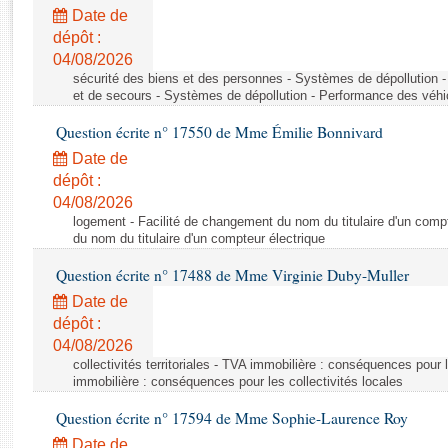
Rapports d'enquête
Date de
Rapports législatifs
dépôt :
Rapports sur l'application des lois
04/08/2026
Baromètre de l’application des lois
sécurité des biens et des personnes - Systèmes de dépollution 
et de secours - Systèmes de dépollution - Performance des véhi
Question écrite n° 17550 de Mme Émilie Bonnivard
Dossiers législatifs
Date de
Budget et sécurité sociale
dépôt :
Questions écrites et orales
04/08/2026
Comptes rendus des débats
logement - Facilité de changement du nom du titulaire d'un compt
du nom du titulaire d'un compteur électrique
Question écrite n° 17488 de Mme Virginie Duby-Muller
Date de
dépôt :
04/08/2026
collectivités territoriales - TVA immobilière : conséquences pour 
immobilière : conséquences pour les collectivités locales
Question écrite n° 17594 de Mme Sophie-Laurence Roy
Date de