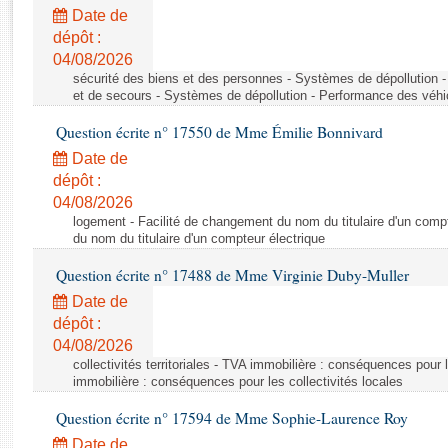
Rapports d'enquête
Date de
Rapports législatifs
dépôt :
Rapports sur l'application des lois
04/08/2026
Baromètre de l’application des lois
sécurité des biens et des personnes - Systèmes de dépollution 
et de secours - Systèmes de dépollution - Performance des véhi
Question écrite n° 17550 de Mme Émilie Bonnivard
Dossiers législatifs
Date de
Budget et sécurité sociale
dépôt :
Questions écrites et orales
04/08/2026
Comptes rendus des débats
logement - Facilité de changement du nom du titulaire d'un compt
du nom du titulaire d'un compteur électrique
Question écrite n° 17488 de Mme Virginie Duby-Muller
Date de
dépôt :
04/08/2026
collectivités territoriales - TVA immobilière : conséquences pour 
immobilière : conséquences pour les collectivités locales
Question écrite n° 17594 de Mme Sophie-Laurence Roy
Date de