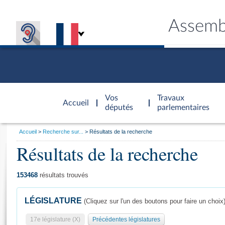
Assemb
Accèder à
la page
Vos
Travaux
Accueil
d'accueil
députés
parlementaires
Vous
Accueil
Recherche sur...
Résultats de la recherche
êtes
Résultats de la recherche
Général
ici
CONNEX
TRAVA
CONNA
DÉC
:
153468
résultats trouvés
LÉGISLATURE
(Cliquez sur l'un des boutons pour faire un choix
17e législature (X)
Précédentes législatures