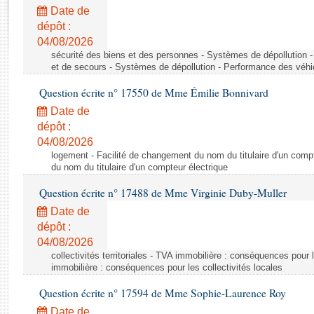
Rapports d'enquête
Date de
Rapports législatifs
dépôt :
Rapports sur l'application des lois
04/08/2026
Baromètre de l’application des lois
sécurité des biens et des personnes - Systèmes de dépollution 
et de secours - Systèmes de dépollution - Performance des véhi
Question écrite n° 17550 de Mme Émilie Bonnivard
Dossiers législatifs
Date de
Budget et sécurité sociale
dépôt :
Questions écrites et orales
04/08/2026
Comptes rendus des débats
logement - Facilité de changement du nom du titulaire d'un compt
du nom du titulaire d'un compteur électrique
Question écrite n° 17488 de Mme Virginie Duby-Muller
Date de
dépôt :
04/08/2026
collectivités territoriales - TVA immobilière : conséquences pour 
immobilière : conséquences pour les collectivités locales
Question écrite n° 17594 de Mme Sophie-Laurence Roy
Date de