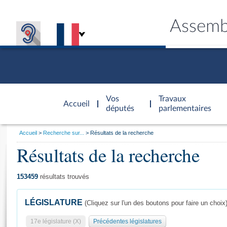
Assemb
Accèder à
la page
Vos
Travaux
Accueil
d'accueil
députés
parlementaires
Vous
Accueil
Recherche sur...
Résultats de la recherche
êtes
Résultats de la recherche
Général
ici
CONNEX
TRAVA
CONNA
DÉC
:
153459
résultats trouvés
LÉGISLATURE
(Cliquez sur l'un des boutons pour faire un choix
17e législature (X)
Précédentes législatures