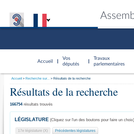
Assemb
Accèder à
la page
Vos
Travaux
Accueil
d'accueil
députés
parlementaires
Vous
Accueil
Recherche sur...
Résultats de la recherche
êtes
Résultats de la recherche
Général
ici
CONNEX
TRAVA
CONNA
DÉC
:
166754
résultats trouvés
LÉGISLATURE
(Cliquez sur l'un des boutons pour faire un choix
17e législature (X)
Précédentes législatures