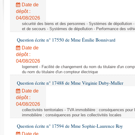
Rapports d'enquête
Date de
Rapports législatifs
dépôt :
Rapports sur l'application des lois
04/08/2026
Baromètre de l’application des lois
sécurité des biens et des personnes - Systèmes de dépollution 
et de secours - Systèmes de dépollution - Performance des véhi
Question écrite n° 17550 de Mme Émilie Bonnivard
Dossiers législatifs
Date de
Budget et sécurité sociale
dépôt :
Questions écrites et orales
04/08/2026
Comptes rendus des débats
logement - Facilité de changement du nom du titulaire d'un compt
du nom du titulaire d'un compteur électrique
Question écrite n° 17488 de Mme Virginie Duby-Muller
Date de
dépôt :
04/08/2026
collectivités territoriales - TVA immobilière : conséquences pour 
immobilière : conséquences pour les collectivités locales
Question écrite n° 17594 de Mme Sophie-Laurence Roy
Date de