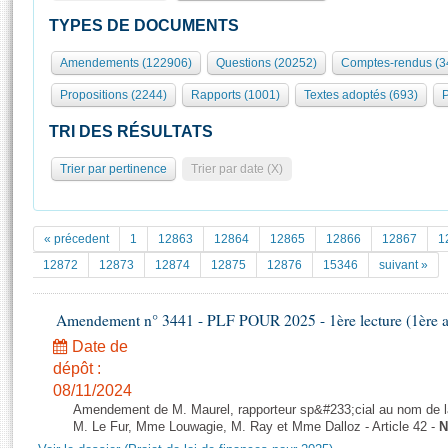
S'id
Présidence
Séance publique
Rôle et pouvoirs de l'Assemblée
Visiter l'Assemblée
TYPES DE DOCUMENTS
Fiches « Connaissance de l’Assemblée »
577 députés
Commissions et autres organes
Visite virtuelle du palais Bourbon
Amendements (122906)
Questions (20252)
Comptes-rendus (3
Organisation de l'Assemblée
Groupes politiques
Europe et International
Assister à une séance
Mot
Propositions (2244)
Rapports (1001)
Textes adoptés (693)
P
Présidence
Conférence des Présidents
Bureau
Collège des Ques
Élections législatives
Contrôle et évaluation
Accès des chercheurs à l’Assemblée
TRI DES RÉSULTATS
Congrès
Les évènements
S'inscrire
Trier par pertinence
Trier par date (X)
Pétitions
Statistiques et chiffres clés
Transparence et déontologie
Vous n'ave
Patrimoine
E
Documents de référence
« précedent
1
12863
12864
12865
12866
12867
1
La Bibliothèque
( Constitution | Règlement de l'Assemblée ... )
Documents parlementaires
12872
12873
12874
12875
12876
15346
suivant »
Les archives
Projets de loi
Contacts et plan d'accès
Amendement n° 3441 - PLF POUR 2025 - 1ère lecture (1ère as
Propositions de loi
Histoire
Photos libres de droit
Amendements
Date de
Juniors
dépôt :
Textes adoptés
Anciennes législatures
08/11/2024
Amendement de M. Maurel, rapporteur sp&#233;cial au nom de l
Liens vers les sites publics
Rapports d'information
M. Le Fur, Mme Louwagie, M. Ray et Mme Dalloz - Article 42 -
N