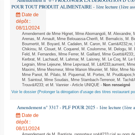
Amendement n° 6 - PROLONGER LA DÉROGATION D’U
POUR TOUT PRODUIT ALIMENTAIRE - 1ère lecture (1ère assem
Date de
dépôt :
08/11/2024
Amendement de Mme Hignet, Mme Abomangoli, M. Alexandre, 
Arenas, M. Arnault, Mme Belouassa-Cherifi, M. Bernalicis, M. 
Boumertit, M. Boyard, M. Cadalen, M. Caron, M. Carri&#232;re
Chikirou, M. Clouet, M. Coquerel, M. Coulomme, M. Delogu, M
Feld, M. Fernandes, Mme Ferrer, M. Gaillard, Mme Guett&#233
Kerbrat, M. Lachaud, M. Lahmar, M. Laisney, M. Le Coq, M. Le
Legrain, Mme Lejeune, Mme Lepvraud, M. L&#233;aument, Mme
Maximi, Mme Mesmeur, Mme Manon Meunier, M. Nilor, Mme N
Mme Panot, M. Pilato, M. Piquemal, M. Portes, M. Prud&apos;h
M. Saintoul, Mme Soudais, Mme Stambach-Terrenoir, M. Tach&
Trouv&#233; et M. Vannier - Article UNIQUE -
Non renseigné
Voir le dossier (Prolonger la dérogation d’usage des titres restaurant po
Amendement n° 3317 - PLF POUR 2025 - 1ère lecture (1ère as
Date de
dépôt :
08/11/2024
Amendement de M. Baptiste, rapporteur sp&#233;cial au nom de