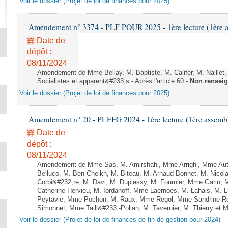
Voir le dossier (Projet de loi de finances pour 2025)
Rapports d'enquête
Rapports législatifs
Amendement n° 3374 - PLF POUR 2025 - 1ère lecture (1ère as
Rapports sur l'application des lois
Date de
Baromètre de l’application des lois
dépôt :
08/11/2024
Dossiers législatifs
Amendement de Mme Bellay, M. Baptiste, M. Califer, M. Naillet,
Socialistes et apparent&#233;s - Après l'article 60 -
Non rensei
Budget et sécurité sociale
Voir le dossier (Projet de loi de finances pour 2025)
Questions écrites et orales
Comptes rendus des débats
Amendement n° 20 - PLFFG 2024 - 1ère lecture (1ère assemblé
Date de
dépôt :
08/11/2024
Amendement de Mme Sas, M. Amirshahi, Mme Arrighi, Mme Aut
Belluco, M. Ben Cheikh, M. Biteau, M. Arnaud Bonnet, M. Nicol
Corbi&#232;re, M. Davi, M. Duplessy, M. Fournier, Mme Garin,
Catherine Hervieu, M. Iordanoff, Mme Laernoes, M. Lahais, M.
Peytavie, Mme Pochon, M. Raux, Mme Regol, Mme Sandrine Ro
Simonnet, Mme Taill&#233;-Polian, M. Tavernier, M. Thierry et M
Voir le dossier (Projet de loi de finances de fin de gestion pour 2024)