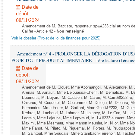
Date de
dépôt :
08/11/2024
Amendement de M. Baptiste, rapporteur sp&#233;cial au nom de
Califer - Article 42 -
Non renseigné
Voir le dossier (Projet de loi de finances pour 2025)
Amendement n° 4 - PROLONGER LA DÉROGATION D’U
POUR TOUT PRODUIT ALIMENTAIRE - 1ère lecture (1ère assem
Date de
dépôt :
08/11/2024
Amendement de M. Clouet, Mme Abomangoli, M. Alexandre, M.
Arenas, M. Arnault, Mme Belouassa-Cherifi, M. Bernalicis, M. 
Boumertit, M. Boyard, M. Cadalen, M. Caron, M. Carri&#232;re
Chikirou, M. Coquerel, M. Coulomme, M. Delogu, M. Diouara, 
Fernandes, Mme Ferrer, M. Gaillard, Mme Guett&#233;, M. Gu
Kerbrat, M. Lachaud, M. Lahmar, M. Laisney, M. Le Coq, M. Le
Legrain, Mme Lejeune, Mme Lepvraud, M. L&#233;aument, Mme
Maximi, Mme Mesmeur, Mme Manon Meunier, M. Nilor, Mme N
Mme Panot, M. Pilato, M. Piquemal, M. Portes, M. Prud&apos;h
M. Saintoul, Mme Soudais, Mme Stambach-Terrenoir, M. Tach&