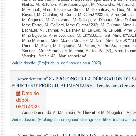
Naillet, M. Ratenon, Mme Abomangoli, M. Alexandre, M. Amard
M. Arnault, Mme Belouassa-Cherifi, M. Bernalicis, M. Bex, M. B
Boyard, M. Cadalen, M. Caron, M. Carri&#232;re, Mme Cathala,
M. Coquerel, M. Coulomme, M. Delogu, M. Diouara, Mme Dufou
Mme Ferrer, M. Gaillard, Mme Guett&#233;, M. Guiraud, Mme H
Lachaud, M. Lahmar, M. Laisney, M. Le Coq, M. Le Gall, Mme L
Mme Lejeune, Mme Lepvraud, M. L&#233;aument, Mme &#201;li
Mme Mesmeur, Mme Manon Meunier, M. Nilor, Mme Nosb&#23
Panot, M. Pilato, M. Piquemal, M. Portes, M. Prud&apos;homme
Soudais, Mme Stambach-Terrenoir, M. Tach&#233;, Mme Taurin
Vannier - Article 42 -
Non renseigné
Voir le dossier (Projet de loi de finances pour 2025)
Amendement n° 8 - PROLONGER LA DÉROGATION D’U
POUR TOUT PRODUIT ALIMENTAIRE - 1ère lecture (1ère assem
Date de
dépôt :
08/11/2024
Amendement de M. Mathiasin, M. Huwart et M. Naegelen - Après
Voir le dossier (Prolonger la dérogation d’usage des titres restaurant po
Amendement n° 3321 - PLF POUR 2025 - 1ère lecture (1ère as