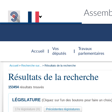
Assemb
Accèder à
la page
Vos
Travaux
Accueil
d'accueil
députés
parlementaires
Vous
Accueil
Recherche sur...
Résultats de la recherche
êtes
Résultats de la recherche
Général
ici
CONNEX
TRAVA
CONNA
DÉC
:
153454
résultats trouvés
LÉGISLATURE
(Cliquez sur l'un des boutons pour faire un choix
17e législature (X)
Précédentes législatures