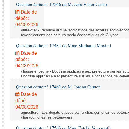
Rapports d'enquête
Question écrite n° 17566 de M. Jean-Victor Castor
Rapports législatifs
Date de
Rapports sur l'application des lois
dépôt :
Baromètre de l’application des lois
04/08/2026
outre-mer - Réponse aux revendications des acteurs socio-éco
revendications des acteurs socio-économiques de Guyane
Dossiers législatifs
Question écrite n° 17484 de Mme Marianne Maximi
Budget et sécurité sociale
Date de
Questions écrites et orales
dépôt :
Comptes rendus des débats
04/08/2026
chasse et pêche - Doctrine applicable aux préfecture sur les auto
Doctrine applicable aux préfecture sur les autorisations de véner
Question écrite n° 17462 de M. Jordan Guitton
Date de
dépôt :
04/08/2026
agriculture - Les dégâts causés par le charaçon chez les bettera
charaçon chez les betteraviers
Question écrite n° 17563 de Mme Estelle Youssouffa