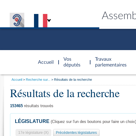
Assemb
Accèder à
la page
Vos
Travaux
Accueil
d'accueil
députés
parlementaires
Vous
Accueil
Recherche sur...
Résultats de la recherche
êtes
Résultats de la recherche
Général
ici
CONNEX
TRAVA
CONNA
DÉC
:
153465
résultats trouvés
LÉGISLATURE
(Cliquez sur l'un des boutons pour faire un choix
17e législature (X)
Précédentes législatures