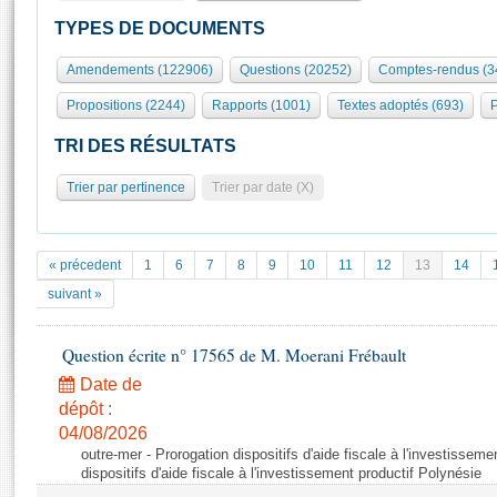
S'id
Présidence
Séance publique
Rôle et pouvoirs de l'Assemblée
Visiter l'Assemblée
TYPES DE DOCUMENTS
Fiches « Connaissance de l’Assemblée »
577 députés
Commissions et autres organes
Visite virtuelle du palais Bourbon
Amendements (122906)
Questions (20252)
Comptes-rendus (3
Organisation de l'Assemblée
Groupes politiques
Europe et International
Assister à une séance
Mot
Propositions (2244)
Rapports (1001)
Textes adoptés (693)
P
Présidence
Conférence des Présidents
Bureau
Collège des Ques
Élections législatives
Contrôle et évaluation
Accès des chercheurs à l’Assemblée
TRI DES RÉSULTATS
Congrès
Les évènements
S'inscrire
Trier par pertinence
Trier par date (X)
Pétitions
Statistiques et chiffres clés
Transparence et déontologie
Vous n'ave
Patrimoine
E
Documents de référence
« précedent
1
6
7
8
9
10
11
12
13
14
La Bibliothèque
( Constitution | Règlement de l'Assemblée ... )
Documents parlementaires
suivant »
Les archives
Projets de loi
Contacts et plan d'accès
Question écrite n° 17565 de M. Moerani Frébault
Propositions de loi
Histoire
Photos libres de droit
Amendements
Date de
Juniors
dépôt :
Textes adoptés
Anciennes législatures
04/08/2026
outre-mer - Prorogation dispositifs d'aide fiscale à l'investisseme
Liens vers les sites publics
Rapports d'information
dispositifs d'aide fiscale à l'investissement productif Polynésie