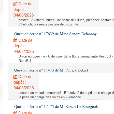
Rapports d'enquête
Date de
Rapports législatifs
dépôt :
Rapports sur l'application des lois
04/08/2026
Baromètre de l’application des lois
postes - Avenir du bureau de poste d'Hulluch, présence postale d
d'Hulluch, présence postale de proximité
Question écrite n° 17639 de Mme Sandra Delannoy
Dossiers législatifs
Date de
Budget et sécurité sociale
dépôt :
Questions écrites et orales
04/08/2026
Comptes rendus des débats
Union européenne - Calendrier de la flotte permanente RescEU - 
RescEU
Question écrite n° 17473 de M. Patrick Hetzel
Date de
dépôt :
04/08/2026
assurance maladie maternité - Effectivité de la prise en charge d
la prise en charge des soins en Allemagne
Question écrite n° 17475 de M. Robert Le Bourgeois
Date de