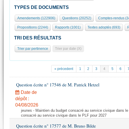
S'id
Présidence
Séance publique
Rôle et pouvoirs de l'Assemblée
Visiter l'Assemblée
TYPES DE DOCUMENTS
Fiches « Connaissance de l’Assemblée »
577 députés
Commissions et autres organes
Visite virtuelle du palais Bourbon
Amendements (122906)
Questions (20252)
Comptes-rendus (3
Organisation de l'Assemblée
Groupes politiques
Europe et International
Assister à une séance
Mot
Propositions (2244)
Rapports (1001)
Textes adoptés (693)
P
Présidence
Conférence des Présidents
Bureau
Collège des Ques
Élections législatives
Contrôle et évaluation
Accès des chercheurs à l’Assemblée
TRI DES RÉSULTATS
Congrès
Les évènements
S'inscrire
Trier par pertinence
Trier par date (X)
Pétitions
Statistiques et chiffres clés
Transparence et déontologie
Vous n'ave
Patrimoine
E
Documents de référence
« précedent
1
2
3
4
5
6
La Bibliothèque
( Constitution | Règlement de l'Assemblée ... )
Documents parlementaires
Les archives
Question écrite n° 17546 de M. Patrick Hetzel
Projets de loi
Contacts et plan d'accès
Date de
Propositions de loi
Histoire
Photos libres de droit
dépôt :
Amendements
Juniors
04/08/2026
Textes adoptés
jeunes - Maintien du budget consacré au service civique dans le
Anciennes législatures
consacré au service civique dans le PLF pour 2027
Liens vers les sites publics
Rapports d'information
Question écrite n° 17577 de M. Bruno Bilde