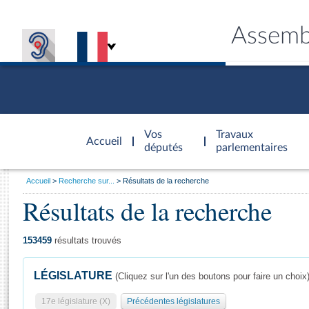
Assemb
Accèder à
la page
Vos
Travaux
Accueil
d'accueil
députés
parlementaires
Vous
Accueil
Recherche sur...
Résultats de la recherche
êtes
Résultats de la recherche
Général
ici
CONNEX
TRAVA
CONNA
DÉC
:
153459
résultats trouvés
LÉGISLATURE
(Cliquez sur l'un des boutons pour faire un choix
17e législature (X)
Précédentes législatures