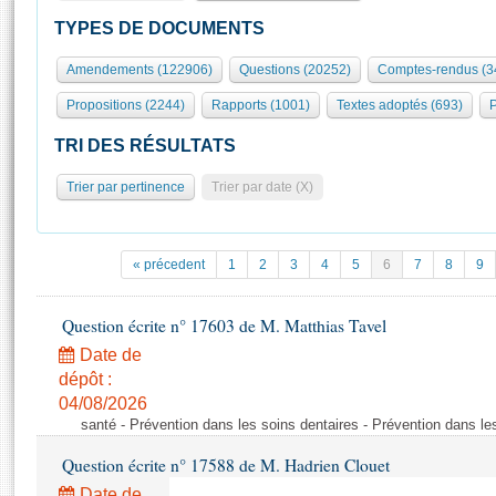
S'id
Présidence
Séance publique
Rôle et pouvoirs de l'Assemblée
Visiter l'Assemblée
TYPES DE DOCUMENTS
Fiches « Connaissance de l’Assemblée »
577 députés
Commissions et autres organes
Visite virtuelle du palais Bourbon
Amendements (122906)
Questions (20252)
Comptes-rendus (3
Organisation de l'Assemblée
Groupes politiques
Europe et International
Assister à une séance
Mot
Propositions (2244)
Rapports (1001)
Textes adoptés (693)
P
Présidence
Conférence des Présidents
Bureau
Collège des Ques
Élections législatives
Contrôle et évaluation
Accès des chercheurs à l’Assemblée
TRI DES RÉSULTATS
Congrès
Les évènements
S'inscrire
Trier par pertinence
Trier par date (X)
Pétitions
Statistiques et chiffres clés
Transparence et déontologie
Vous n'ave
Patrimoine
E
Documents de référence
« précedent
1
2
3
4
5
6
7
8
9
La Bibliothèque
( Constitution | Règlement de l'Assemblée ... )
Documents parlementaires
Les archives
Question écrite n° 17603 de M. Matthias Tavel
Projets de loi
Contacts et plan d'accès
Date de
Propositions de loi
Histoire
Photos libres de droit
dépôt :
Amendements
Juniors
04/08/2026
Textes adoptés
santé - Prévention dans les soins dentaires - Prévention dans le
Anciennes législatures
Question écrite n° 17588 de M. Hadrien Clouet
Liens vers les sites publics
Rapports d'information
Date de