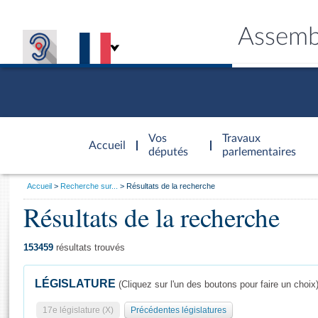
Assemb
Accèder à
la page
Vos
Travaux
Accueil
d'accueil
députés
parlementaires
Vous
Accueil
Recherche sur...
Résultats de la recherche
êtes
Résultats de la recherche
Général
ici
CONNEX
TRAVA
CONNA
DÉC
:
153459
résultats trouvés
LÉGISLATURE
(Cliquez sur l'un des boutons pour faire un choix
17e législature (X)
Précédentes législatures