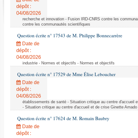
Rapports d'enquête
dépôt :
Rapports législatifs
04/08/2026
Rapports sur l'application des lois
recherche et innovation - Fusion IRD-CNRS contre les communa
Baromètre de l’application des lois
contre les communautés scientifiques
Question écrite n° 17543 de M. Philippe Bonnecarrère
Dossiers législatifs
Date de
Budget et sécurité sociale
dépôt :
04/08/2026
Questions écrites et orales
industrie - Normes et objectifs - Normes et objectifs
Comptes rendus des débats
Question écrite n° 17529 de Mme Élise Leboucher
Date de
dépôt :
04/08/2026
établissements de santé - Situation critique au centre d'accuei
- Situation critique au centre d'accueil et de crise Ginette Ama
Question écrite n° 17624 de M. Romain Baubry
Date de
dépôt :