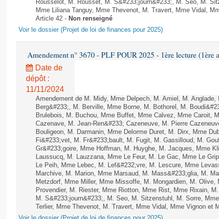
Rousselot, M. Rousset, M. S&#233;journ&#233;, M. Seo, M. Sitz
Mme Liliana Tanguy, Mme Thevenot, M. Travert, Mme Vidal, Mme
Article 42 -
Non renseigné
Voir le dossier (Projet de loi de finances pour 2025)
Amendement n° 3670 - PLF POUR 2025 - 1ère lecture (1ère as
Date de
dépôt :
11/11/2024
Amendement de M. Midy, Mme Delpech, M. Amiel, M. Anglade, 
Berg&#233;, M. Berville, Mme Borne, M. Bothorel, M. Boudi&#
Brulebois, M. Buchou, Mme Buffet, Mme Calvez, Mme Caroit, M
Cazenave, M. Jean-Ren&#233; Cazeneuve, M. Pierre Cazeneuve
Bouligeon, M. Darmanin, Mme Delorme Duret, M. Dirx, Mme Dubr
Fi&#233;vet, M. Fr&#233;bault, M. Fugit, M. Gassilloud, M. Gouf
Gr&#233;goire, Mme Hoffman, M. Huyghe, M. Jacques, Mme Klin
Laussucq, M. Lauzzana, Mme Le Feur, M. Le Gac, Mme Le Gri
Le Peih, Mme Lebec, M. Lef&#232;vre, M. Lescure, Mme Levass
Marchive, M. Marion, Mme Marsaud, M. Mass&#233;glia, M. Ma
Metzdorf, Mme Miller, Mme Missoffe, M. Mongardien, M. Olive
Provendier, M. Riester, Mme Riotton, Mme Rist, Mme Rixain, M
M. S&#233;journ&#233;, M. Seo, M. Sitzenstuhl, M. Sorre, Mme 
Terlier, Mme Thevenot, M. Travert, Mme Vidal, Mme Vignon et M. 
Voir le dossier (Projet de loi de finances pour 2025)