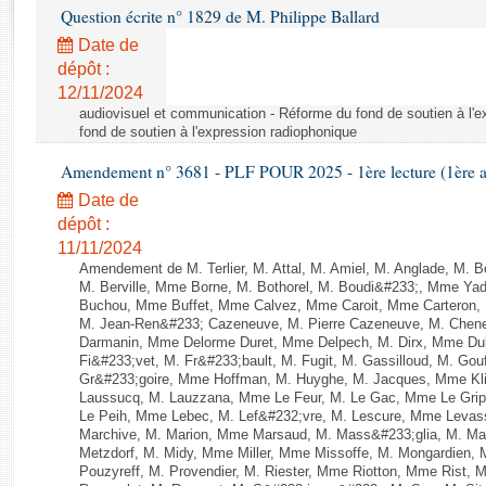
Rapports d'enquête
Question écrite n° 1829 de M. Philippe Ballard
Rapports législatifs
Date de
Rapports sur l'application des lois
dépôt :
Baromètre de l’application des lois
12/11/2024
audiovisuel et communication - Réforme du fond de soutien à l'
fond de soutien à l'expression radiophonique
Dossiers législatifs
Amendement n° 3681 - PLF POUR 2025 - 1ère lecture (1ère as
Budget et sécurité sociale
Date de
Questions écrites et orales
dépôt :
Comptes rendus des débats
11/11/2024
Amendement de M. Terlier, M. Attal, M. Amiel, M. Anglade, M.
M. Berville, Mme Borne, M. Bothorel, M. Boudi&#233;, Mme Ya
Buchou, Mme Buffet, Mme Calvez, Mme Caroit, Mme Carteron, 
M. Jean-Ren&#233; Cazeneuve, M. Pierre Cazeneuve, M. Chenev
Darmanin, Mme Delorme Duret, Mme Delpech, M. Dirx, Mme Dubr
Fi&#233;vet, M. Fr&#233;bault, M. Fugit, M. Gassilloud, M. Gouf
Gr&#233;goire, Mme Hoffman, M. Huyghe, M. Jacques, Mme Klin
Laussucq, M. Lauzzana, Mme Le Feur, M. Le Gac, Mme Le Gri
Le Peih, Mme Lebec, M. Lef&#232;vre, M. Lescure, Mme Levass
Marchive, M. Marion, Mme Marsaud, M. Mass&#233;glia, M. Ma
Metzdorf, M. Midy, Mme Miller, Mme Missoffe, M. Mongardien,
Pouzyreff, M. Provendier, M. Riester, Mme Riotton, Mme Rist,