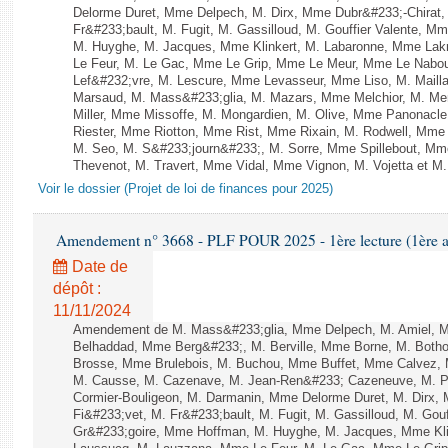
Delorme Duret, Mme Delpech, M. Dirx, Mme Dubr&#233;-Chirat, 
Fr&#233;bault, M. Fugit, M. Gassilloud, M. Gouffier Valente, 
M. Huyghe, M. Jacques, Mme Klinkert, M. Labaronne, Mme Lak
Le Feur, M. Le Gac, Mme Le Grip, Mme Le Meur, Mme Le Nabo
Lef&#232;vre, M. Lescure, Mme Levasseur, Mme Liso, M. Maill
Marsaud, M. Mass&#233;glia, M. Mazars, Mme Melchior, M. Me
Miller, Mme Missoffe, M. Mongardien, M. Olive, Mme Panonacle
Riester, Mme Riotton, Mme Rist, Mme Rixain, M. Rodwell, Mme 
M. Seo, M. S&#233;journ&#233;, M. Sorre, Mme Spillebout, Mme 
Thevenot, M. Travert, Mme Vidal, Mme Vignon, M. Vojetta et M. 
Voir le dossier (Projet de loi de finances pour 2025)
Amendement n° 3668 - PLF POUR 2025 - 1ère lecture (1ère as
Date de
dépôt :
11/11/2024
Amendement de M. Mass&#233;glia, Mme Delpech, M. Amiel, M. 
Belhaddad, Mme Berg&#233;, M. Berville, Mme Borne, M. Botho
Brosse, Mme Brulebois, M. Buchou, Mme Buffet, Mme Calvez, 
M. Causse, M. Cazenave, M. Jean-Ren&#233; Cazeneuve, M. P
Cormier-Bouligeon, M. Darmanin, Mme Delorme Duret, M. Dirx, 
Fi&#233;vet, M. Fr&#233;bault, M. Fugit, M. Gassilloud, M. Gouf
Gr&#233;goire, Mme Hoffman, M. Huyghe, M. Jacques, Mme Klin