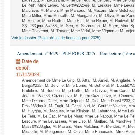
Laussucq, M. Lauzzana, Mme Le Feur, M. Le Gac, Mme Le Gri
Le Peih, Mme Lebec, M. Lef&#232;vre, M. Lescure, Mme Levass
Marchive, M. Marion, Mme Marsaud, M. Mazars, Mme Melchior, 
Mme Miller, Mme Missoffe, M. Mongardien, M. Olive, Mme Pano
M. Riester, Mme Riotton, Mme Rist, Mme Rixain, M. Rodwell, 
S&#233;journ&#233;, M. Seo, M. Sitzenstuhl, M. Sorre, Mme Spil
Mme Thevenot, M. Travert, Mme Vidal, Mme Vignon et M. Vojetta
Voir le dossier (Projet de loi de finances pour 2025)
Amendement n° 3679 - PLF POUR 2025 - 1ère lecture (1ère as
Date de
dépôt :
11/11/2024
Amendement de Mme Le Grip, M. Attal, M. Amiel, M. Anglade, 
Berg&#233;, M. Berville, Mme Borne, M. Bothorel, M. Boudi&#
Brulebois, M. Buchou, Mme Buffet, Mme Calvez, Mme Caroit, M
Jean-Ren&#233; Cazeneuve, M. Pierre Cazeneuve, M. Chenevard
Mme Delorme Duret, Mme Delpech, M. Dirx, Mme Dubr&#233;-Chi
Fr&#233;bault, M. Fugit, M. Gassilloud, M. Gouffier Valente, 
M. Huyghe, M. Jacques, Mme Klinkert, M. Labaronne, Mme Lak
Le Feur, M. Le Gac, Mme Le Meur, Mme Le Nabour, Mme Le Pei
Lescure, Mme Levasseur, Mme Liso, M. Maillard, M. Marchive,
Mass&#233;glia, M. Mazars, Mme Melchior, M. Mendes, M. Metz
Missoffe, M. Mongardien, M. Olive, Mme Panonacle, Mme Pouzyr