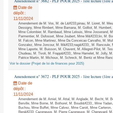
Amendement n° 3682 - PLF POUR 2025 - 1ère lecture (1ère as
Date de
dépôt :
11/11/2024
Amendement de M. Vos, M. de L&#233;pinau, M. Lioret, M. Meu
Dessigny, Mme Rimbert, Mme Bamana, M. Golliot, M. Humbert, 
Mme Colombier, M. Rambaud, Mme Lelouis, Mme Josserand, M. B
Parmentier, M. Dufosset, Mme Joubert, Mme M&#233;lin, M. Boc
M. Falcon, Mme Martinez, Mme Da Conceicao Carvalho, M. Mull
Gonzalez, Mme Joncour, M. M&#233;nag&#233;, M. Rancoule, M.
Mme Laporte, M. Buisson, M. Chavent, M. Allegret-Pilot, M. T
Chudeau, M. Tivoli, M. Frapp&#233;, Mme Hamelet, M. Jolly, M.
Patrice Martin, M. Michoux, M. Schreck, M. Bentz et Mme Ranc -
Voir le dossier (Projet de loi de finances pour 2025)
Amendement n° 3672 - PLF POUR 2025 - 1ère lecture (1ère as
Date de
dépôt :
11/11/2024
Amendement de M. Amiel, M. Attal, M. Anglade, M. Becht, M. 
Berville, Mme Borne, M. Bothorel, M. Boudi&#233;, Mme Yadan
Buchou, Mme Buffet, Mme Calvez, Mme Caroit, Mme Carteron, 
Ren&#233; Cazeneuve, M. Pierre Cazeneuve, M. Chenevard, M.