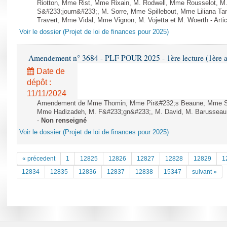
Riotton, Mme Rist, Mme Rixain, M. Rodwell, Mme Rousselot, M.
S&#233;journ&#233;, M. Sorre, Mme Spillebout, Mme Liliana Tan
Travert, Mme Vidal, Mme Vignon, M. Vojetta et M. Woerth - Artic
Voir le dossier (Projet de loi de finances pour 2025)
Amendement n° 3684 - PLF POUR 2025 - 1ère lecture (1ère as
Date de
dépôt :
11/11/2024
Amendement de Mme Thomin, Mme Pir&#232;s Beaune, Mme Sa
Mme Hadizadeh, M. F&#233;gn&#233;, M. David, M. Barusseau, M
-
Non renseigné
Voir le dossier (Projet de loi de finances pour 2025)
« précedent
1
12825
12826
12827
12828
12829
1
12834
12835
12836
12837
12838
15347
suivant »