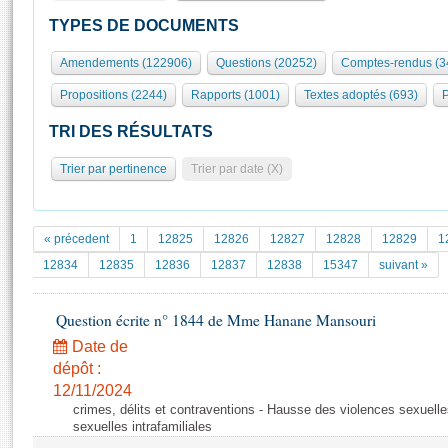
S'id
Présidence
Séance publique
Rôle et pouvoirs de l'Assemblée
Visiter l'Assemblée
TYPES DE DOCUMENTS
Fiches « Connaissance de l’Assemblée »
577 députés
Commissions et autres organes
Visite virtuelle du palais Bourbon
Amendements (122906)
Questions (20252)
Comptes-rendus (3
Organisation de l'Assemblée
Groupes politiques
Europe et International
Assister à une séance
Mot
Propositions (2244)
Rapports (1001)
Textes adoptés (693)
P
Présidence
Conférence des Présidents
Bureau
Collège des Ques
Élections législatives
Contrôle et évaluation
Accès des chercheurs à l’Assemblée
TRI DES RÉSULTATS
Congrès
Les évènements
S'inscrire
Trier par pertinence
Trier par date (X)
Pétitions
Statistiques et chiffres clés
Transparence et déontologie
Vous n'ave
Patrimoine
E
Documents de référence
« précedent
1
12825
12826
12827
12828
12829
1
La Bibliothèque
( Constitution | Règlement de l'Assemblée ... )
Documents parlementaires
12834
12835
12836
12837
12838
15347
suivant »
Les archives
Projets de loi
Contacts et plan d'accès
Question écrite n° 1844 de Mme Hanane Mansouri
Propositions de loi
Histoire
Photos libres de droit
Amendements
Date de
Juniors
dépôt :
Textes adoptés
Anciennes législatures
12/11/2024
crimes, délits et contraventions - Hausse des violences sexuelle
Liens vers les sites publics
Rapports d'information
sexuelles intrafamiliales