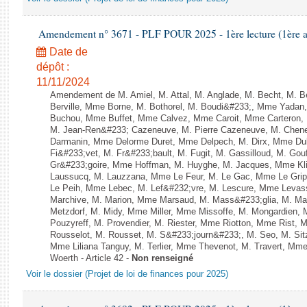
Amendement n° 3671 - PLF POUR 2025 - 1ère lecture (1ère as
Date de
dépôt :
11/11/2024
Amendement de M. Amiel, M. Attal, M. Anglade, M. Becht, M. 
Berville, Mme Borne, M. Bothorel, M. Boudi&#233;, Mme Yadan
Buchou, Mme Buffet, Mme Calvez, Mme Caroit, Mme Carteron, 
M. Jean-Ren&#233; Cazeneuve, M. Pierre Cazeneuve, M. Chenev
Darmanin, Mme Delorme Duret, Mme Delpech, M. Dirx, Mme Dubr
Fi&#233;vet, M. Fr&#233;bault, M. Fugit, M. Gassilloud, M. Gouf
Gr&#233;goire, Mme Hoffman, M. Huyghe, M. Jacques, Mme Klin
Laussucq, M. Lauzzana, Mme Le Feur, M. Le Gac, Mme Le Gri
Le Peih, Mme Lebec, M. Lef&#232;vre, M. Lescure, Mme Levass
Marchive, M. Marion, Mme Marsaud, M. Mass&#233;glia, M. Ma
Metzdorf, M. Midy, Mme Miller, Mme Missoffe, M. Mongardien,
Pouzyreff, M. Provendier, M. Riester, Mme Riotton, Mme Rist,
Rousselot, M. Rousset, M. S&#233;journ&#233;, M. Seo, M. Sitz
Mme Liliana Tanguy, M. Terlier, Mme Thevenot, M. Travert, Mme
Woerth - Article 42 -
Non renseigné
Voir le dossier (Projet de loi de finances pour 2025)