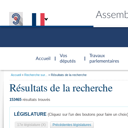
Assemb
Accèder à
la page
Vos
Travaux
Accueil
d'accueil
députés
parlementaires
Vous
Accueil
Recherche sur...
Résultats de la recherche
êtes
Résultats de la recherche
Général
ici
CONNEX
TRAVA
CONNA
DÉC
:
153465
résultats trouvés
LÉGISLATURE
(Cliquez sur l'un des boutons pour faire un choix
17e législature (X)
Précédentes législatures