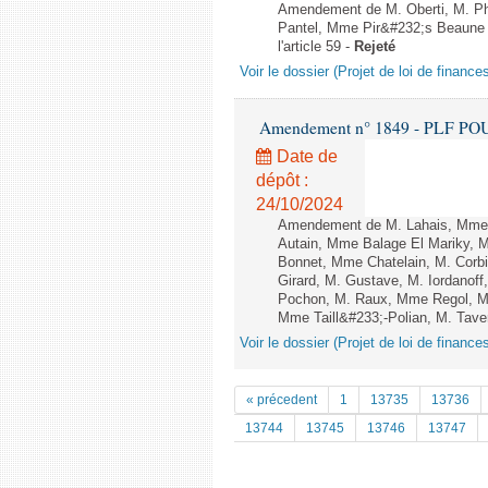
Amendement de M. Oberti, M. Ph
Pantel, Mme Pir&#232;s Beaune e
l'article 59 -
Rejeté
Voir le dossier (Projet de loi de financ
Amendement n° 1849 - PLF POUR 2
Date de
dépôt :
24/10/2024
Amendement de M. Lahais, Mme 
Autain, Mme Balage El Mariky, M
Bonnet, Mme Chatelain, M. Corbi
Girard, M. Gustave, M. Iordano
Pochon, M. Raux, Mme Regol, M
Mme Taill&#233;-Polian, M. Taver
Voir le dossier (Projet de loi de financ
« précedent
1
13735
13736
13744
13745
13746
13747