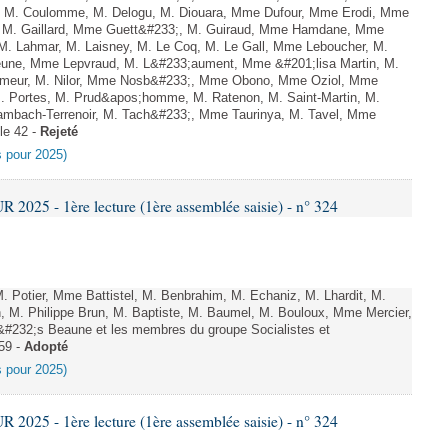
el, M. Coulomme, M. Delogu, M. Diouara, Mme Dufour, Mme Erodi, Mme
, M. Gaillard, Mme Guett&#233;, M. Guiraud, Mme Hamdane, Mme
 M. Lahmar, M. Laisney, M. Le Coq, M. Le Gall, Mme Leboucher, M.
eune, Mme Lepvraud, M. L&#233;aument, Mme &#201;lisa Martin, M.
eur, M. Nilor, Mme Nosb&#233;, Mme Obono, Mme Oziol, Mme
M. Portes, M. Prud&apos;homme, M. Ratenon, M. Saint-Martin, M.
mbach-Terrenoir, M. Tach&#233;, Mme Taurinya, M. Tavel, Mme
le 42 -
Rejeté
es pour 2025)
025 - 1ère lecture (1ère assemblée saisie) - n° 324
otier, Mme Battistel, M. Benbrahim, M. Echaniz, M. Lhardit, M.
 M. Philippe Brun, M. Baptiste, M. Baumel, M. Bouloux, Mme Mercier,
&#232;s Beaune et les membres du groupe Socialistes et
 59 -
Adopté
es pour 2025)
025 - 1ère lecture (1ère assemblée saisie) - n° 324