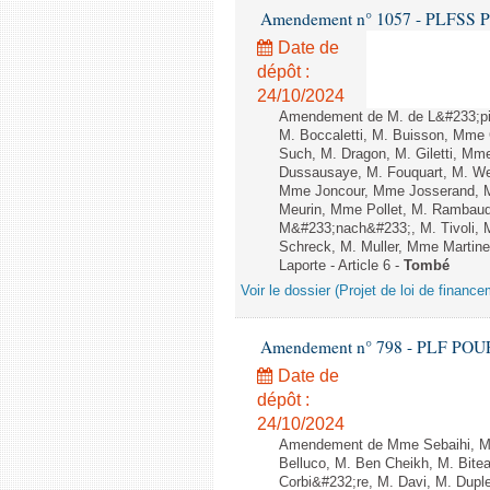
Amendement n° 1057 - PLFSS POUR
Date de
dépôt :
24/10/2024
Amendement de M. de L&#233;pin
M. Boccaletti, M. Buisson, Mme
Such, M. Dragon, M. Giletti, M
Dussausaye, M. Fouquart, M. Web
Mme Joncour, Mme Josserand, Mm
Meurin, Mme Pollet, M. Rambau
M&#233;nach&#233;, M. Tivoli, 
Schreck, M. Muller, Mme Martinez
Laporte - Article 6 -
Tombé
Voir le dossier (Projet de loi de financ
Amendement n° 798 - PLF POUR 20
Date de
dépôt :
24/10/2024
Amendement de Mme Sebaihi, M.
Belluco, M. Ben Cheikh, M. Bite
Corbi&#232;re, M. Davi, M. Dupl