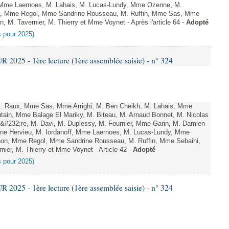
f, Mme Laernoes, M. Lahais, M. Lucas-Lundy, Mme Ozenne, M.
, Mme Regol, Mme Sandrine Rousseau, M. Ruffin, Mme Sas, Mme
, M. Tavernier, M. Thierry et Mme Voynet - Après l'article 64 -
Adopté
es pour 2025)
025 - 1ère lecture (1ère assemblée saisie) - n° 324
 Raux, Mme Sas, Mme Arrighi, M. Ben Cheikh, M. Lahais, Mme
ain, Mme Balage El Mariky, M. Biteau, M. Arnaud Bonnet, M. Nicolas
&#232;re, M. Davi, M. Duplessy, M. Fournier, Mme Garin, M. Damien
ine Hervieu, M. Iordanoff, Mme Laernoes, M. Lucas-Lundy, Mme
on, Mme Regol, Mme Sandrine Rousseau, M. Ruffin, Mme Sebaihi,
nier, M. Thierry et Mme Voynet - Article 42 -
Adopté
es pour 2025)
025 - 1ère lecture (1ère assemblée saisie) - n° 324