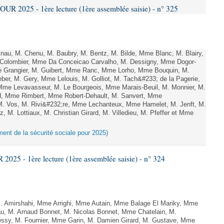
 2025 - 1ère lecture (1ère assemblée saisie) - n° 325
au, M. Chenu, M. Baubry, M. Bentz, M. Bilde, Mme Blanc, M. Blairy,
 Colombier, Mme Da Conceicao Carvalho, M. Dessigny, Mme Dogor-
me Grangier, M. Guibert, Mme Ranc, Mme Lorho, Mme Bouquin, M.
er, M. Gery, Mme Lelouis, M. Golliot, M. Tach&#233; de la Pagerie,
e Levavasseur, M. Le Bourgeois, Mme Marais-Beuil, M. Monnier, M.
d, Mme Rimbert, Mme Robert-Dehault, M. Sanvert, Mme
M. Vos, M. Rivi&#232;re, Mme Lechanteux, Mme Hamelet, M. Jenft, M.
, M. Lottiaux, M. Christian Girard, M. Villedieu, M. Pfeffer et Mme
ement de la sécurité sociale pour 2025)
25 - 1ère lecture (1ère assemblée saisie) - n° 324
 Amirshahi, Mme Arrighi, Mme Autain, Mme Balage El Mariky, Mme
au, M. Arnaud Bonnet, M. Nicolas Bonnet, Mme Chatelain, M.
essy, M. Fournier, Mme Garin, M. Damien Girard, M. Gustave, Mme