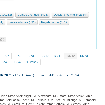
s (20252)
Comptes-rendus (3434)
Dossiers législatifs (2834)
01)
Textes adoptés (693)
Projets de lois (101)
 (X)
13737
13738
13739
13740
13741
13742
13743
13748
15347
suivant »
025 - 1ère lecture (1ère assemblée saisie) - n° 324
ier, Mme Abomangoli, M. Alexandre, M. Amard, Mme Amiot, Mme
Mme Belouassa-Cherifi, M. Bernalicis, M. Bex, M. Bilongo, M. Bompard,
dalen, M. Caron, M. Carri&#232;re, Mme Cathala, M. Cernon, Mme