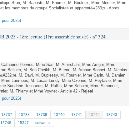
ilippe Brun, M. Baptiste, M. Baumel, M. Bouloux, Mme Mercier, Mme
t les membres du groupe Socialistes et apparent&#233;s - Après
es pour 2025)
025 - 1ère lecture (1ère assemblée saisie) - n° 324
Catherine Hervieu, Mme Sas, M. Amirshahi, Mme Arrighi, Mme
me Belluco, M. Ben Cheikh, M. Biteau, M. Arnaud Bonnet, M. Nicolas
&#232;re, M. Davi, M. Duplessy, M. Fournier, Mme Garin, M. Damien
ff, Mme Laernoes, M. Lucas-Lundy, Mme Ozenne, M. Peytavie, Mme
me Sandrine Rousseau, M. Ruffin, Mme Sebaihi, Mme Simonnet,
nier, M. Thierry et Mme Voynet - Article 42 -
Rejeté
es pour 2025)
13737
13738
13739
13740
13741
13742
13743
13748
15347
suivant »