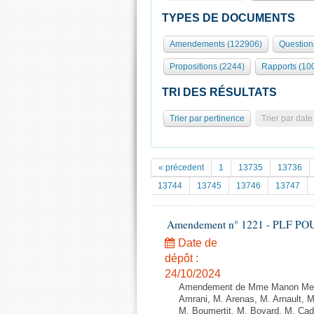
TYPES DE DOCUMENTS
Amendements (122906)
Question
Propositions (2244)
Rapports (10
TRI DES RÉSULTATS
Trier par pertinence
Trier par date
« précedent
1
13735
13736
13744
13745
13746
13747
Amendement n° 1221 - PLF POUR 2
Date de
dépôt :
24/10/2024
Amendement de Mme Manon Meun
Amrani, M. Arenas, M. Arnault, 
M. Boumertit, M. Boyard, M. Ca