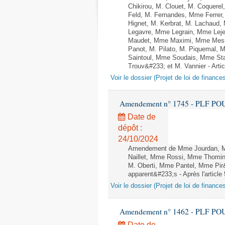
Chikirou, M. Clouet, M. Coquer
Feld, M. Fernandes, Mme Ferrer
Hignet, M. Kerbrat, M. Lachaud,
Legavre, Mme Legrain, Mme Lej
Maudet, Mme Maximi, Mme Mesm
Panot, M. Pilato, M. Piquemal, 
Saintoul, Mme Soudais, Mme Sta
Trouv&#233; et M. Vannier - Artic
Voir le dossier (Projet de loi de financ
Amendement n° 1745 - PLF POUR 2
Date de
dépôt :
24/10/2024
Amendement de Mme Jourdan, M. P
Naillet, Mme Rossi, Mme Thomin,
M. Oberti, Mme Pantel, Mme Pir
apparent&#233;s - Après l'article
Voir le dossier (Projet de loi de financ
Amendement n° 1462 - PLF POUR 2
Date de