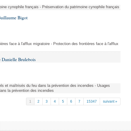
ine cynophile français - Préservation du patrimoine cynophile français
Guillaume Bigot
ères face à l'afflux migratoire - Protection des frontières face à l'afflux
 Danielle Brulebois
nels et maîtrisés du feu dans la prévention des incendies - Usages
 dans la prévention des incendies
1
2
3
4
5
6
7
15347
suivant »