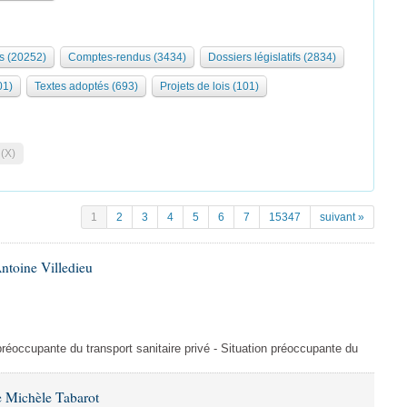
s (20252)
Comptes-rendus (3434)
Dossiers législatifs (2834)
01)
Textes adoptés (693)
Projets de lois (101)
 (X)
1
2
3
4
5
6
7
15347
suivant »
ntoine Villedieu
préoccupante du transport sanitaire privé - Situation préoccupante du
 Michèle Tabarot