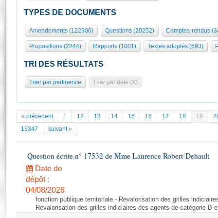
S'id
Présidence
Séance publique
Rôle et pouvoirs de l'Assemblée
Visiter l'Assemblée
TYPES DE DOCUMENTS
Fiches « Connaissance de l’Assemblée »
577 députés
Commissions et autres organes
Visite virtuelle du palais Bourbon
Amendements (122906)
Questions (20252)
Comptes-rendus (3
Organisation de l'Assemblée
Groupes politiques
Europe et International
Assister à une séance
Mot
Propositions (2244)
Rapports (1001)
Textes adoptés (693)
P
Présidence
Conférence des Présidents
Bureau
Collège des Ques
Élections législatives
Contrôle et évaluation
Accès des chercheurs à l’Assemblée
TRI DES RÉSULTATS
Congrès
Les évènements
S'inscrire
Trier par pertinence
Trier par date (X)
Pétitions
Statistiques et chiffres clés
Transparence et déontologie
Vous n'ave
Patrimoine
E
Documents de référence
« précedent
1
12
13
14
15
16
17
18
19
2
La Bibliothèque
( Constitution | Règlement de l'Assemblée ... )
Documents parlementaires
15347
suivant »
Les archives
Projets de loi
Contacts et plan d'accès
Question écrite n° 17532 de Mme Laurence Robert-Dehault
Propositions de loi
Histoire
Photos libres de droit
Amendements
Date de
Juniors
dépôt :
Textes adoptés
Anciennes législatures
04/08/2026
fonction publique territoriale - Revalorisation des grilles indiciai
Liens vers les sites publics
Rapports d'information
Revalorisation des grilles indiciaires des agents de catégorie B e