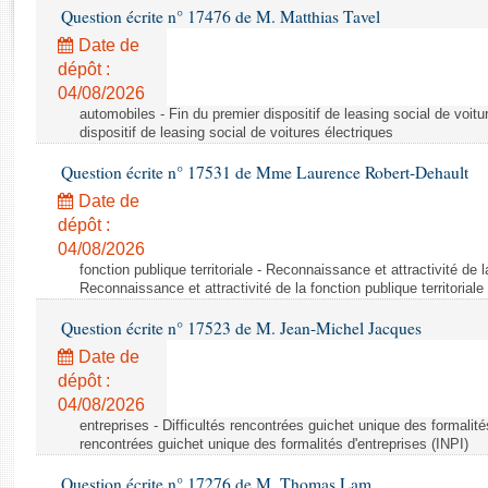
Rapports d'enquête
Question écrite n° 17476 de M. Matthias Tavel
Rapports législatifs
Date de
Rapports sur l'application des lois
dépôt :
Baromètre de l’application des lois
04/08/2026
automobiles - Fin du premier dispositif de leasing social de voitu
dispositif de leasing social de voitures électriques
Dossiers législatifs
Question écrite n° 17531 de Mme Laurence Robert-Dehault
Budget et sécurité sociale
Date de
Questions écrites et orales
dépôt :
Comptes rendus des débats
04/08/2026
fonction publique territoriale - Reconnaissance et attractivité de la
Reconnaissance et attractivité de la fonction publique territoriale
Question écrite n° 17523 de M. Jean-Michel Jacques
Date de
dépôt :
04/08/2026
entreprises - Difficultés rencontrées guichet unique des formalités
rencontrées guichet unique des formalités d'entreprises (INPI)
Question écrite n° 17276 de M. Thomas Lam