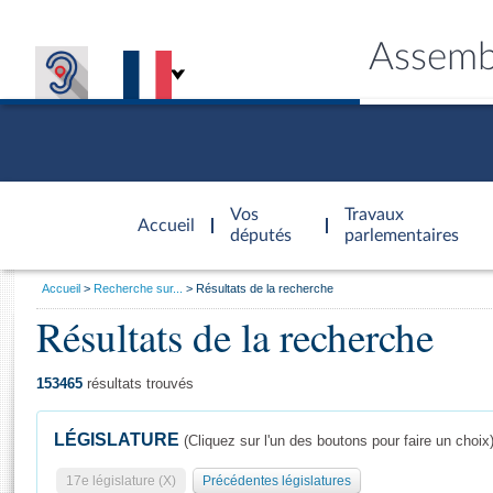
Assemb
Accèder à
la page
Vos
Travaux
Accueil
d'accueil
députés
parlementaires
Vous
Accueil
Recherche sur...
Résultats de la recherche
êtes
Résultats de la recherche
Général
ici
CONNEX
TRAVA
CONNA
DÉC
:
153465
résultats trouvés
LÉGISLATURE
(Cliquez sur l'un des boutons pour faire un choix
17e législature (X)
Précédentes législatures