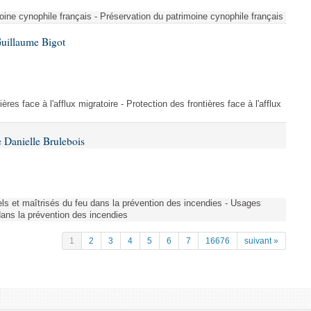
ine cynophile français - Préservation du patrimoine cynophile français
Guillaume Bigot
ères face à l'afflux migratoire - Protection des frontières face à l'afflux
 Danielle Brulebois
nels et maîtrisés du feu dans la prévention des incendies - Usages
 dans la prévention des incendies
1
2
3
4
5
6
7
16676
suivant »