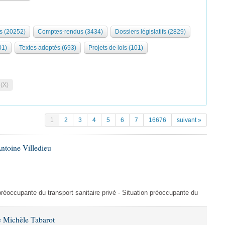
s (20252)
Comptes-rendus (3434)
Dossiers législatifs (2829)
01)
Textes adoptés (693)
Projets de lois (101)
 (X)
1
2
3
4
5
6
7
16676
suivant »
ntoine Villedieu
préoccupante du transport sanitaire privé - Situation préoccupante du
 Michèle Tabarot