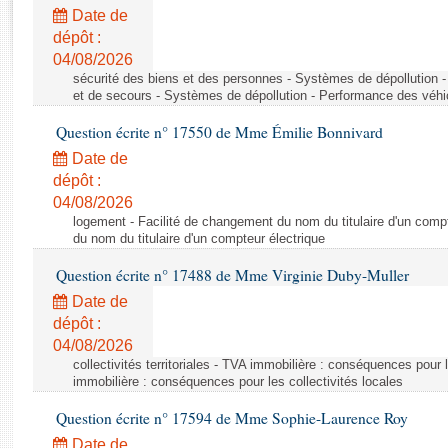
Rapports d'enquête
Date de
Rapports législatifs
dépôt :
Rapports sur l'application des lois
04/08/2026
Baromètre de l’application des lois
sécurité des biens et des personnes - Systèmes de dépollution 
et de secours - Systèmes de dépollution - Performance des véhi
Question écrite n° 17550 de Mme Émilie Bonnivard
Dossiers législatifs
Date de
Budget et sécurité sociale
dépôt :
Questions écrites et orales
04/08/2026
Comptes rendus des débats
logement - Facilité de changement du nom du titulaire d'un compt
du nom du titulaire d'un compteur électrique
Question écrite n° 17488 de Mme Virginie Duby-Muller
Date de
dépôt :
04/08/2026
collectivités territoriales - TVA immobilière : conséquences pour 
immobilière : conséquences pour les collectivités locales
Question écrite n° 17594 de Mme Sophie-Laurence Roy
Date de