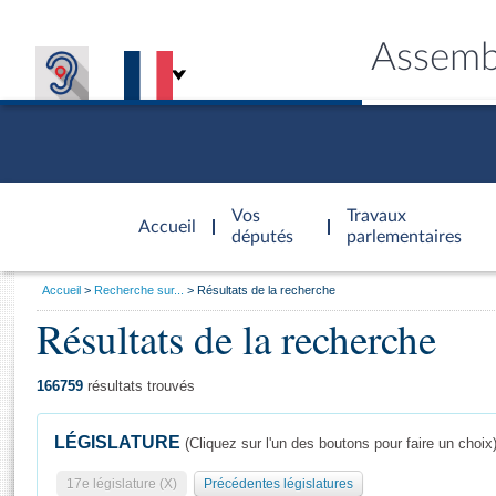
Assemb
Accèder à
la page
Vos
Travaux
Accueil
d'accueil
députés
parlementaires
Vous
Accueil
Recherche sur...
Résultats de la recherche
êtes
Résultats de la recherche
Général
ici
CONNEX
TRAVA
CONNA
DÉC
:
166759
résultats trouvés
LÉGISLATURE
(Cliquez sur l'un des boutons pour faire un choix
17e législature (X)
Précédentes législatures