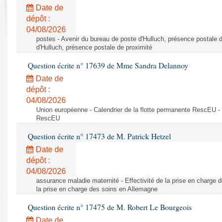
Rapports d'enquête
Date de
Rapports législatifs
dépôt :
Rapports sur l'application des lois
04/08/2026
Baromètre de l’application des lois
postes - Avenir du bureau de poste d'Hulluch, présence postale d
d'Hulluch, présence postale de proximité
Question écrite n° 17639 de Mme Sandra Delannoy
Dossiers législatifs
Date de
Budget et sécurité sociale
dépôt :
Questions écrites et orales
04/08/2026
Comptes rendus des débats
Union européenne - Calendrier de la flotte permanente RescEU - 
RescEU
Question écrite n° 17473 de M. Patrick Hetzel
Date de
dépôt :
04/08/2026
assurance maladie maternité - Effectivité de la prise en charge d
la prise en charge des soins en Allemagne
Question écrite n° 17475 de M. Robert Le Bourgeois
Date de