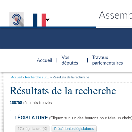
Assemb
Accèder à
la page
Vos
Travaux
Accueil
d'accueil
députés
parlementaires
Vous
Accueil
Recherche sur...
Résultats de la recherche
êtes
Résultats de la recherche
Général
ici
CONNEX
TRAVA
CONNA
DÉC
:
166758
résultats trouvés
LÉGISLATURE
(Cliquez sur l'un des boutons pour faire un choix
17e législature (X)
Précédentes législatures