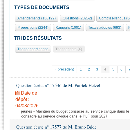
S'id
Présidence
Séance publique
Rôle et pouvoirs de l'Assemblée
Visiter l'Assemblée
TYPES DE DOCUMENTS
Fiches « Connaissance de l’Assemblée »
577 députés
Commissions et autres organes
Visite virtuelle du palais Bourbon
Amendements (136199)
Questions (20252)
Comptes-rendus (3
Organisation de l'Assemblée
Groupes politiques
Europe et International
Assister à une séance
Mot
Propositions (2244)
Rapports (1001)
Textes adoptés (693)
P
Présidence
Conférence des Présidents
Bureau
Collège des Ques
Élections législatives
Contrôle et évaluation
Accès des chercheurs à l’Assemblée
TRI DES RÉSULTATS
Congrès
Les évènements
S'inscrire
Trier par pertinence
Trier par date (X)
Pétitions
Statistiques et chiffres clés
Transparence et déontologie
Vous n'ave
Patrimoine
E
Documents de référence
« précedent
1
2
3
4
5
6
La Bibliothèque
( Constitution | Règlement de l'Assemblée ... )
Documents parlementaires
Les archives
Question écrite n° 17546 de M. Patrick Hetzel
Projets de loi
Contacts et plan d'accès
Date de
Propositions de loi
Histoire
Photos libres de droit
dépôt :
Amendements
Juniors
04/08/2026
Textes adoptés
jeunes - Maintien du budget consacré au service civique dans le
Anciennes législatures
consacré au service civique dans le PLF pour 2027
Liens vers les sites publics
Rapports d'information
Question écrite n° 17577 de M. Bruno Bilde