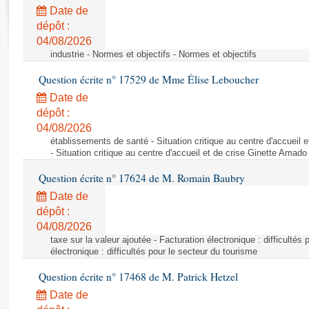
Rapports d'enquête
Date de
Rapports législatifs
dépôt :
Rapports sur l'application des lois
04/08/2026
Baromètre de l’application des lois
industrie - Normes et objectifs - Normes et objectifs
Question écrite n° 17529 de Mme Élise Leboucher
Dossiers législatifs
Date de
Budget et sécurité sociale
dépôt :
04/08/2026
Questions écrites et orales
établissements de santé - Situation critique au centre d'accuei
Comptes rendus des débats
- Situation critique au centre d'accueil et de crise Ginette Ama
Question écrite n° 17624 de M. Romain Baubry
Date de
dépôt :
04/08/2026
taxe sur la valeur ajoutée - Facturation électronique : difficultés
électronique : difficultés pour le secteur du tourisme
Question écrite n° 17468 de M. Patrick Hetzel
Date de