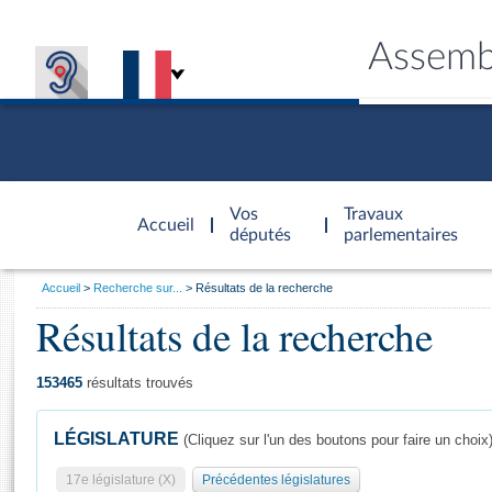
Assemb
Accèder à
la page
Vos
Travaux
Accueil
d'accueil
députés
parlementaires
Vous
Accueil
Recherche sur...
Résultats de la recherche
êtes
Résultats de la recherche
Général
ici
CONNEX
TRAVA
CONNA
DÉC
:
153465
résultats trouvés
LÉGISLATURE
(Cliquez sur l'un des boutons pour faire un choix
17e législature (X)
Précédentes législatures