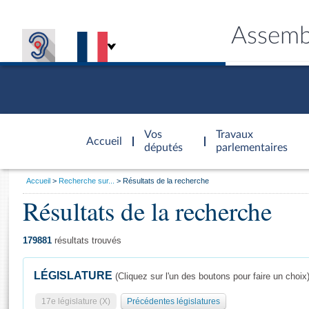
Assemb
Accèder à
la page
Vos
Travaux
Accueil
d'accueil
députés
parlementaires
Vous
Accueil
Recherche sur...
Résultats de la recherche
êtes
Résultats de la recherche
Général
ici
CONNEX
TRAVA
CONNA
DÉC
:
179881
résultats trouvés
LÉGISLATURE
(Cliquez sur l'un des boutons pour faire un choix
17e législature (X)
Précédentes législatures