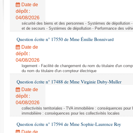
Rapports d'enquête
Date de
Rapports législatifs
dépôt :
Rapports sur l'application des lois
04/08/2026
Baromètre de l’application des lois
sécurité des biens et des personnes - Systèmes de dépollution 
et de secours - Systèmes de dépollution - Performance des véhi
Question écrite n° 17550 de Mme Émilie Bonnivard
Dossiers législatifs
Date de
Budget et sécurité sociale
dépôt :
Questions écrites et orales
04/08/2026
Comptes rendus des débats
logement - Facilité de changement du nom du titulaire d'un compt
du nom du titulaire d'un compteur électrique
Question écrite n° 17488 de Mme Virginie Duby-Muller
Date de
dépôt :
04/08/2026
collectivités territoriales - TVA immobilière : conséquences pour 
immobilière : conséquences pour les collectivités locales
Question écrite n° 17594 de Mme Sophie-Laurence Roy
Date de