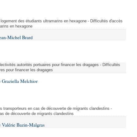
u logement des étudiants ultramarins en hexagone - Difficultés d'accès
marins en hexagone
ean-Michel Brard
ollectivités autorités portuaires pour financer les dragages - Difficultés
ires pour financer les dragages
 Graziella Melchior
es transporteurs en cas de découverte de migrants clandestins -
as de découverte de migrants clandestins
 Valérie Bazin-Malgras