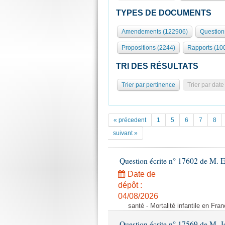
TYPES DE DOCUMENTS
Amendements (122906)
Question
Propositions (2244)
Rapports (10
TRI DES RÉSULTATS
Trier par pertinence
Trier par date
« précedent
1
5
6
7
8
suivant »
Question écrite n° 17602 de M. E
Date de
dépôt :
04/08/2026
santé - Mortalité infantile en Fra
Question écrite n° 17569 de M. 