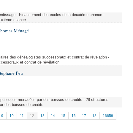
rentissage - Financement des écoles de la deuxième chance -
euxième chance
 Thomas Ménagé
aires des généalogistes successoraux et contrat de révélation -
cessoraux et contrat de révélation
Stéphane Peu
es publiques menacées par des baisses de crédits - 28 structures
ar des baisses de crédits
9
10
11
12
13
14
15
16
17
18
16659