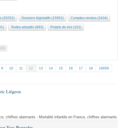
s (20252)
Dossiers législatifs (15952)
Comptes-rendus (3434)
01)
Textes adoptés (693)
Projets de lois (101)
 (X)
9
10
11
12
13
14
15
16
17
18
16659
ric Liégeon
nce, chiffres alarmants - Mortalité infantile en France, chiffres alarmants
Jean-Yves Bonnefoy