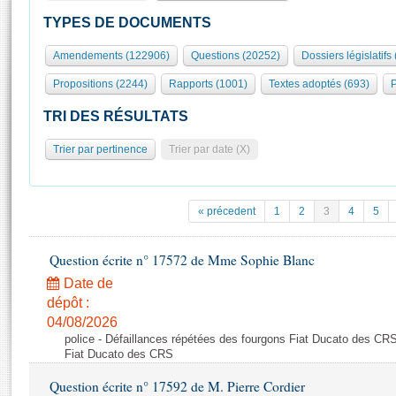
S'id
Présidence
Séance publique
Rôle et pouvoirs de l'Assemblée
Visiter l'Assemblée
TYPES DE DOCUMENTS
Fiches « Connaissance de l’Assemblée »
577 députés
Commissions et autres organes
Visite virtuelle du palais Bourbon
Amendements (122906)
Questions (20252)
Dossiers législatifs
Organisation de l'Assemblée
Groupes politiques
Europe et International
Assister à une séance
Mot
Propositions (2244)
Rapports (1001)
Textes adoptés (693)
P
Présidence
Conférence des Présidents
Bureau
Collège des Ques
Élections législatives
Contrôle et évaluation
Accès des chercheurs à l’Assemblée
TRI DES RÉSULTATS
Congrès
Les évènements
S'inscrire
Trier par pertinence
Trier par date (X)
Pétitions
Statistiques et chiffres clés
Transparence et déontologie
Vous n'ave
Patrimoine
E
Documents de référence
« précedent
1
2
3
4
5
La Bibliothèque
( Constitution | Règlement de l'Assemblée ... )
Documents parlementaires
Les archives
Question écrite n° 17572 de Mme Sophie Blanc
Projets de loi
Contacts et plan d'accès
Date de
Propositions de loi
Histoire
Photos libres de droit
dépôt :
Amendements
Juniors
04/08/2026
Textes adoptés
police - Défaillances répétées des fourgons Fiat Ducato des CRS
Anciennes législatures
Fiat Ducato des CRS
Liens vers les sites publics
Rapports d'information
Question écrite n° 17592 de M. Pierre Cordier