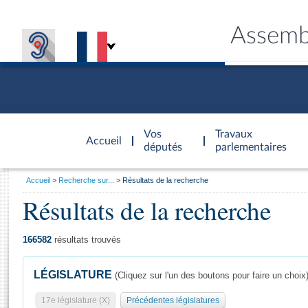
Assemb
Accèder à
la page
Vos
Travaux
Accueil
d'accueil
députés
parlementaires
Vous
Accueil
Recherche sur...
Résultats de la recherche
êtes
Résultats de la recherche
Général
ici
CONNEX
TRAVA
CONNA
DÉC
:
166582
résultats trouvés
LÉGISLATURE
(Cliquez sur l'un des boutons pour faire un choix
17e législature (X)
Précédentes législatures