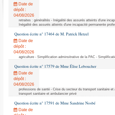
Rapports d'enquête
Date de
Rapports législatifs
dépôt :
Rapports sur l'application des lois
04/08/2026
Baromètre de l’application des lois
retraites : généralités - Inégalité des assurés atteints d'une inc
Inégalité des assurés atteints d'une incapacité permanente profe
Question écrite n° 17464 de M. Patrick Hetzel
Dossiers législatifs
Date de
Budget et sécurité sociale
dépôt :
Questions écrites et orales
04/08/2026
Comptes rendus des débats
agriculture - Simplification adminsitrative de la PAC - Simplifica
Question écrite n° 17579 de Mme Élise Leboucher
Date de
dépôt :
04/08/2026
professions de santé - Crise du secteur du transport sanitaire et
transport sanitaire et ambulancier privé
Question écrite n° 17591 de Mme Sandrine Nosbé
Date de