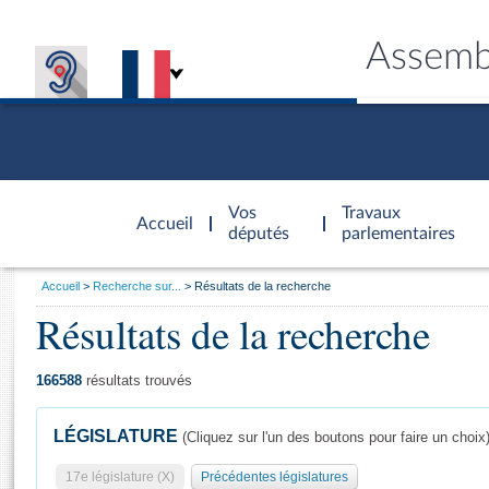
Assemb
Accèder à
la page
Vos
Travaux
Accueil
d'accueil
députés
parlementaires
Vous
Accueil
Recherche sur...
Résultats de la recherche
êtes
Résultats de la recherche
Général
ici
CONNEX
TRAVA
CONNA
DÉC
:
166588
résultats trouvés
LÉGISLATURE
(Cliquez sur l'un des boutons pour faire un choix
17e législature (X)
Précédentes législatures