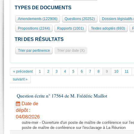
S'id
Présidence
Séance publique
Rôle et pouvoirs de l'Assemblée
Visiter l'Assemblée
TYPES DE DOCUMENTS
Fiches « Connaissance de l’Assemblée »
577 députés
Commissions et autres organes
Visite virtuelle du palais Bourbon
Amendements (122906)
Questions (20252)
Dossiers législatifs
Organisation de l'Assemblée
Groupes politiques
Europe et International
Assister à une séance
Mot
Propositions (2244)
Rapports (1001)
Textes adoptés (693)
P
Présidence
Conférence des Présidents
Bureau
Collège des Ques
Élections législatives
Contrôle et évaluation
Accès des chercheurs à l’Assemblée
TRI DES RÉSULTATS
Congrès
Les évènements
S'inscrire
Trier par pertinence
Trier par date (X)
Pétitions
Statistiques et chiffres clés
Transparence et déontologie
Vous n'ave
Patrimoine
E
Documents de référence
« précedent
1
2
3
4
5
6
7
8
9
10
11
La Bibliothèque
( Constitution | Règlement de l'Assemblée ... )
Documents parlementaires
suivant »
Les archives
Projets de loi
Contacts et plan d'accès
Question écrite n° 17564 de M. Frédéric Maillot
Propositions de loi
Histoire
Photos libres de droit
Amendements
Date de
Juniors
dépôt :
Textes adoptés
Anciennes législatures
04/08/2026
outre-mer - Ouverture d'un poste de maître de conférence sur l'
Liens vers les sites publics
Rapports d'information
poste de maître de conférence sur l'esclavage à La Réunion