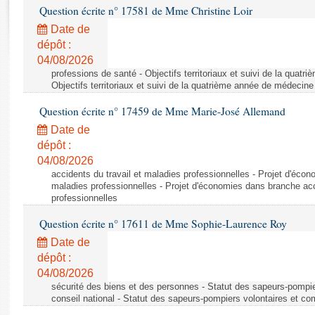
Rapports d'enquête
Question écrite n° 17581 de Mme Christine Loir
Rapports législatifs
Date de
Rapports sur l'application des lois
dépôt :
Baromètre de l’application des lois
04/08/2026
professions de santé - Objectifs territoriaux et suivi de la quat
Objectifs territoriaux et suivi de la quatrième année de médecine
Dossiers législatifs
Question écrite n° 17459 de Mme Marie-José Allemand
Budget et sécurité sociale
Date de
Questions écrites et orales
dépôt :
Comptes rendus des débats
04/08/2026
accidents du travail et maladies professionnelles - Projet d'éco
maladies professionnelles - Projet d'économies dans branche acc
professionnelles
Question écrite n° 17611 de Mme Sophie-Laurence Roy
Date de
dépôt :
04/08/2026
sécurité des biens et des personnes - Statut des sapeurs-pompie
conseil national - Statut des sapeurs-pompiers volontaires et co