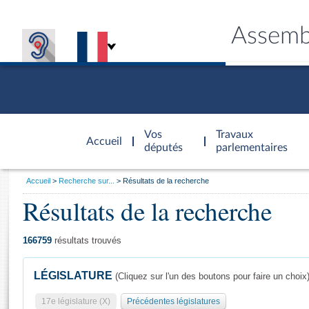
Assemb
Accèder à
la page
Vos
Travaux
Accueil
d'accueil
députés
parlementaires
Vous
Accueil
Recherche sur...
Résultats de la recherche
êtes
Résultats de la recherche
Général
ici
CONNEX
TRAVA
CONNA
DÉC
:
166759
résultats trouvés
LÉGISLATURE
(Cliquez sur l'un des boutons pour faire un choix
17e législature (X)
Précédentes législatures