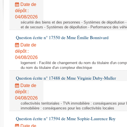
Rapports d'enquête
Date de
Rapports législatifs
dépôt :
Rapports sur l'application des lois
04/08/2026
Baromètre de l’application des lois
sécurité des biens et des personnes - Systèmes de dépollution 
et de secours - Systèmes de dépollution - Performance des véhi
Question écrite n° 17550 de Mme Émilie Bonnivard
Dossiers législatifs
Date de
Budget et sécurité sociale
dépôt :
Questions écrites et orales
04/08/2026
Comptes rendus des débats
logement - Facilité de changement du nom du titulaire d'un compt
du nom du titulaire d'un compteur électrique
Question écrite n° 17488 de Mme Virginie Duby-Muller
Date de
dépôt :
04/08/2026
collectivités territoriales - TVA immobilière : conséquences pour 
immobilière : conséquences pour les collectivités locales
Question écrite n° 17594 de Mme Sophie-Laurence Roy
Date de