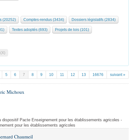
s (20252)
Comptes-rendus (3434)
Dossiers législatifs (2834)
01)
Textes adoptés (693)
Projets de lois (101)
 (X)
5
6
7
8
9
10
11
12
13
16676
suivant »
Éric Michoux
u dispositif Pacte Enseignement pour les établissements agricoles -
gnement pour les établissements agricoles
Bernard Chaumeil