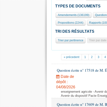
TYPES DE DOCUMENTS
Amendements (136199)
Question
Propositions (2244)
Rapports (10
TRI DES RÉSULTATS
Trier par pertinence
Trier par date
« précedent
1
2
3
4
Question écrite n° 17518 de M. 
Date de
dépôt :
04/08/2026
enseignement agricole - Avenir d
Avenir du dispositif Pacte Ensei
Question écrite n° 17609 de M. 