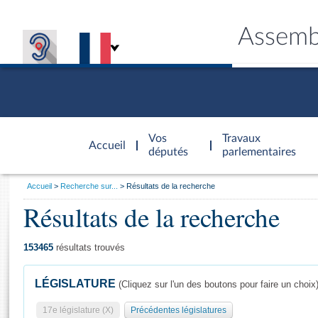
Assemb
Accèder à
la page
Vos
Travaux
Accueil
d'accueil
députés
parlementaires
Vous
Accueil
Recherche sur...
Résultats de la recherche
êtes
Résultats de la recherche
Général
ici
CONNEX
TRAVA
CONNA
DÉC
:
153465
résultats trouvés
LÉGISLATURE
(Cliquez sur l'un des boutons pour faire un choix
17e législature (X)
Précédentes législatures