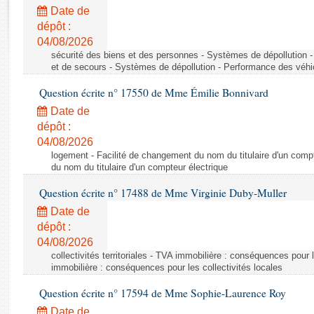
Rapports d'enquête
Date de
Rapports législatifs
dépôt :
Rapports sur l'application des lois
04/08/2026
Baromètre de l’application des lois
sécurité des biens et des personnes - Systèmes de dépollution 
et de secours - Systèmes de dépollution - Performance des véhi
Question écrite n° 17550 de Mme Émilie Bonnivard
Dossiers législatifs
Date de
Budget et sécurité sociale
dépôt :
Questions écrites et orales
04/08/2026
Comptes rendus des débats
logement - Facilité de changement du nom du titulaire d'un compt
du nom du titulaire d'un compteur électrique
Question écrite n° 17488 de Mme Virginie Duby-Muller
Date de
dépôt :
04/08/2026
collectivités territoriales - TVA immobilière : conséquences pour 
immobilière : conséquences pour les collectivités locales
Question écrite n° 17594 de Mme Sophie-Laurence Roy
Date de