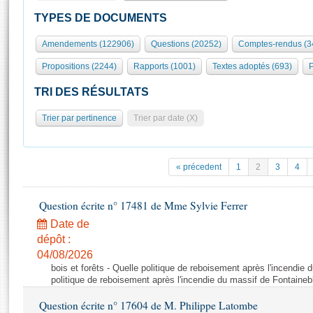
S'id
Présidence
Séance publique
Rôle et pouvoirs de l'Assemblée
Visiter l'Assemblée
TYPES DE DOCUMENTS
Fiches « Connaissance de l’Assemblée »
577 députés
Commissions et autres organes
Visite virtuelle du palais Bourbon
Amendements (122906)
Questions (20252)
Comptes-rendus (3
Organisation de l'Assemblée
Groupes politiques
Europe et International
Assister à une séance
Mot
Propositions (2244)
Rapports (1001)
Textes adoptés (693)
P
Présidence
Conférence des Présidents
Bureau
Collège des Ques
Élections législatives
Contrôle et évaluation
Accès des chercheurs à l’Assemblée
TRI DES RÉSULTATS
Congrès
Les évènements
S'inscrire
Trier par pertinence
Trier par date (X)
Pétitions
Statistiques et chiffres clés
Transparence et déontologie
Vous n'ave
Patrimoine
E
Documents de référence
« précedent
1
2
3
4
La Bibliothèque
( Constitution | Règlement de l'Assemblée ... )
Documents parlementaires
Les archives
Question écrite n° 17481 de Mme Sylvie Ferrer
Projets de loi
Contacts et plan d'accès
Date de
Propositions de loi
Histoire
Photos libres de droit
dépôt :
Amendements
Juniors
04/08/2026
Textes adoptés
bois et forêts - Quelle politique de reboisement après l'incendie
Anciennes législatures
politique de reboisement après l'incendie du massif de Fontaineb
Liens vers les sites publics
Rapports d'information
Question écrite n° 17604 de M. Philippe Latombe