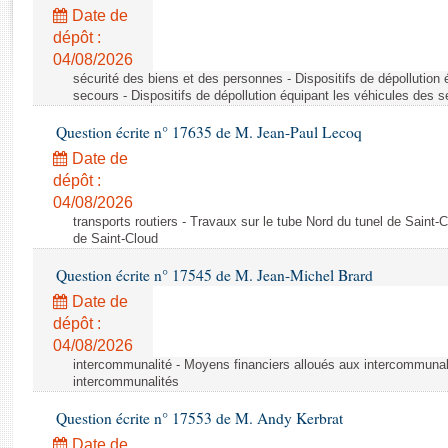
Rapports d'enquête
Date de
Rapports législatifs
dépôt :
Rapports sur l'application des lois
04/08/2026
Baromètre de l’application des lois
sécurité des biens et des personnes - Dispositifs de dépollution
secours - Dispositifs de dépollution équipant les véhicules des 
Question écrite n° 17635 de M. Jean-Paul Lecoq
Dossiers législatifs
Date de
Budget et sécurité sociale
dépôt :
Questions écrites et orales
04/08/2026
Comptes rendus des débats
transports routiers - Travaux sur le tube Nord du tunel de Saint-
de Saint-Cloud
Question écrite n° 17545 de M. Jean-Michel Brard
Date de
dépôt :
04/08/2026
intercommunalité - Moyens financiers alloués aux intercommunal
intercommunalités
Question écrite n° 17553 de M. Andy Kerbrat
Date de