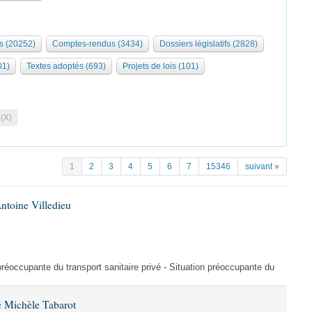
s (20252)
Comptes-rendus (3434)
Dossiers législatifs (2828)
01)
Textes adoptés (693)
Projets de lois (101)
 (X)
1
2
3
4
5
6
7
15346
suivant »
ntoine Villedieu
préoccupante du transport sanitaire privé - Situation préoccupante du
 Michèle Tabarot