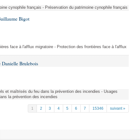
ine cynophile français - Préservation du patrimoine cynophile français
Guillaume Bigot
ères face à l'afflux migratoire - Protection des frontières face à l'afflux
 Danielle Brulebois
nels et maîtrisés du feu dans la prévention des incendies - Usages
 dans la prévention des incendies
1
2
3
4
5
6
7
15346
suivant »