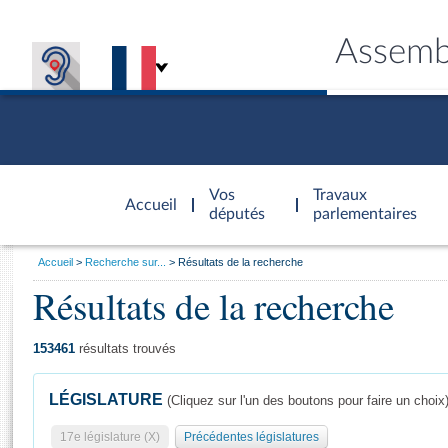
Assemb
Accèder à
la page
Vos
Travaux
Accueil
d'accueil
députés
parlementaires
Vous
Accueil
Recherche sur...
Résultats de la recherche
êtes
Résultats de la recherche
Général
ici
CONNEX
TRAVA
CONNA
DÉC
:
153461
résultats trouvés
LÉGISLATURE
(Cliquez sur l'un des boutons pour faire un choix
17e législature (X)
Précédentes législatures