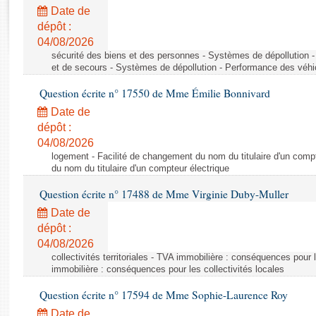
Rapports d'enquête
Date de
Rapports législatifs
dépôt :
Rapports sur l'application des lois
04/08/2026
Baromètre de l’application des lois
sécurité des biens et des personnes - Systèmes de dépollution 
et de secours - Systèmes de dépollution - Performance des véhi
Question écrite n° 17550 de Mme Émilie Bonnivard
Dossiers législatifs
Date de
Budget et sécurité sociale
dépôt :
Questions écrites et orales
04/08/2026
Comptes rendus des débats
logement - Facilité de changement du nom du titulaire d'un compt
du nom du titulaire d'un compteur électrique
Question écrite n° 17488 de Mme Virginie Duby-Muller
Date de
dépôt :
04/08/2026
collectivités territoriales - TVA immobilière : conséquences pour 
immobilière : conséquences pour les collectivités locales
Question écrite n° 17594 de Mme Sophie-Laurence Roy
Date de