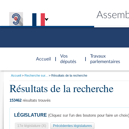
Assemb
Accèder à
la page
Vos
Travaux
Accueil
d'accueil
députés
parlementaires
Vous
Accueil
Recherche sur...
Résultats de la recherche
êtes
Résultats de la recherche
Général
ici
CONNEX
TRAVA
CONNA
DÉC
:
153462
résultats trouvés
LÉGISLATURE
(Cliquez sur l'un des boutons pour faire un choix
17e législature (X)
Précédentes législatures