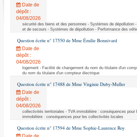
Rapports d'enquête
Date de
Rapports législatifs
dépôt :
Rapports sur l'application des lois
04/08/2026
Baromètre de l’application des lois
sécurité des biens et des personnes - Systèmes de dépollution 
et de secours - Systèmes de dépollution - Performance des véhi
Question écrite n° 17550 de Mme Émilie Bonnivard
Dossiers législatifs
Date de
Budget et sécurité sociale
dépôt :
Questions écrites et orales
04/08/2026
Comptes rendus des débats
logement - Facilité de changement du nom du titulaire d'un compt
du nom du titulaire d'un compteur électrique
Question écrite n° 17488 de Mme Virginie Duby-Muller
Date de
dépôt :
04/08/2026
collectivités territoriales - TVA immobilière : conséquences pour 
immobilière : conséquences pour les collectivités locales
Question écrite n° 17594 de Mme Sophie-Laurence Roy
Date de