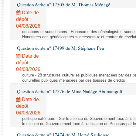
Rapports d'enquête
Question écrite n° 17505 de M. Thomas Ménagé
Rapports législatifs
Date de
Rapports sur l'application des lois
dépôt :
Baromètre de l’application des lois
04/08/2026
donations et successions - Honoraires des généalogistes success
Honoraires des généalogistes successoraux et contrat de révéla
Dossiers législatifs
Question écrite n° 17499 de M. Stéphane Peu
Budget et sécurité sociale
Date de
Questions écrites et orales
dépôt :
Comptes rendus des débats
04/08/2026
culture - 28 structures culturelles publiques menacées par des ba
culturelles publiques menacées par des baisses de crédits
Question écrite n° 17576 de Mme Nadège Abomangoli
Date de
dépôt :
04/08/2026
politique extérieure - Sur le silence du Gouvernement face à l'ut
le silence du Gouvernement face à l'utilisation de Pegasus par l
Question écrite n° 17474 de M. Hervé Saulignac