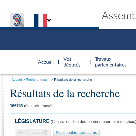
Assemb
Accèder à
la page
Vos
Travaux
Accueil
d'accueil
députés
parlementaires
Vous
Accueil
Recherche sur...
Résultats de la recherche
êtes
Résultats de la recherche
Général
ici
CONNEX
TRAVA
CONNA
DÉC
:
166753
résultats trouvés
LÉGISLATURE
(Cliquez sur l'un des boutons pour faire un choix
17e législature (X)
Précédentes législatures