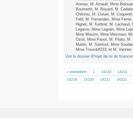
Arenas, M. Arnault, Mme Belouas
Boumertit, M. Boyard, M. Cadal
Chikirou, M. Clouet, M. Coquer
Feld, M. Fernandes, Mme Ferrer
Hignet, M. Kerbrat, M. Lachaud,
Legavre, Mme Legrain, Mme Lej
Mme Maximi, Mme Mesmeur, Mme
Oziol, Mme Panot, M. Pilato, M.
Martin, M. Saintoul, Mme Souda
Mme Trouv&#233; et M. Vannier - 
Voir le dossier (Projet de loi de financ
« précedent
1
14210
14211
14219
14220
14221
14222