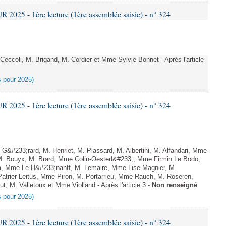
025 - 1ère lecture (1ère assemblée saisie) - n° 324
coli, M. Brigand, M. Cordier et Mme Sylvie Bonnet - Après l'article
es pour 2025)
025 - 1ère lecture (1ère assemblée saisie) - n° 324
&#233;rard, M. Henriet, M. Plassard, M. Albertini, M. Alfandari, Mme
 M. Bouyx, M. Brard, Mme Colin-Oesterl&#233;, Mme Firmin Le Bodo,
m, Mme Le H&#233;nanff, M. Lemaire, Mme Lise Magnier, M.
trier-Leitus, Mme Piron, M. Portarrieu, Mme Rauch, M. Roseren,
, M. Valletoux et Mme Violland - Après l'article 3 -
Non renseigné
es pour 2025)
025 - 1ère lecture (1ère assemblée saisie) - n° 324