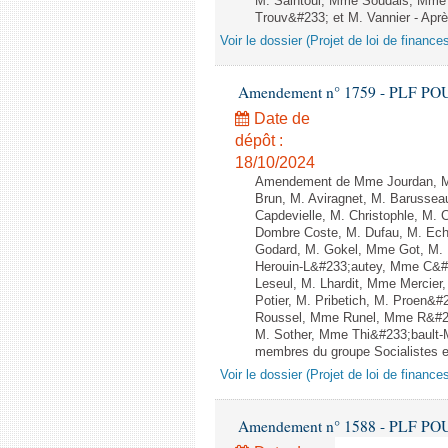
M. Saintoul, Mme Soudais, Mme 
Trouv&#233; et M. Vannier - Après
Voir le dossier (Projet de loi de financ
Amendement n° 1759 - PLF POUR 2
Date de
dépôt :
18/10/2024
Amendement de Mme Jourdan, Mm
Brun, M. Aviragnet, M. Barussea
Capdevielle, M. Christophle, M.
Dombre Coste, M. Dufau, M. Ech
Godard, M. Gokel, Mme Got, M.
Herouin-L&#233;autey, Mme C&#2
Leseul, M. Lhardit, Mme Mercier
Potier, M. Pribetich, M. Proen
Roussel, Mme Runel, Mme R&#233
M. Sother, Mme Thi&#233;bault-M
membres du groupe Socialistes et
Voir le dossier (Projet de loi de financ
Amendement n° 1588 - PLF POUR 2