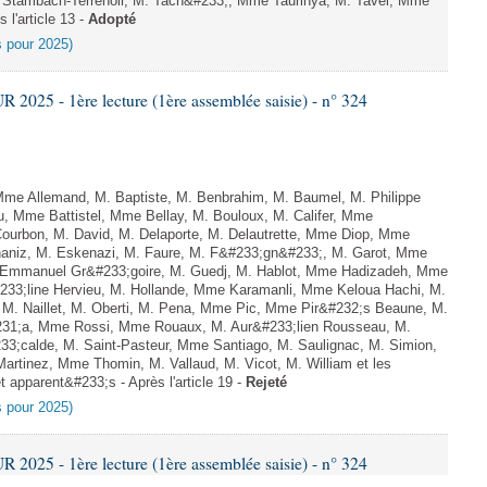
Stambach-Terrenoir, M. Tach&#233;, Mme Taurinya, M. Tavel, Mme
 l'article 13 -
Adopté
es pour 2025)
025 - 1ère lecture (1ère assemblée saisie) - n° 324
e Allemand, M. Baptiste, M. Benbrahim, M. Baumel, M. Philippe
u, Mme Battistel, Mme Bellay, M. Bouloux, M. Califer, Mme
 Courbon, M. David, M. Delaporte, M. Delautrette, Mme Diop, Mme
aniz, M. Eskenazi, M. Faure, M. F&#233;gn&#233;, M. Garot, Mme
 Emmanuel Gr&#233;goire, M. Guedj, M. Hablot, Mme Hadizadeh, Mme
33;line Hervieu, M. Hollande, Mme Karamanli, Mme Keloua Hachi, M.
, M. Naillet, M. Oberti, M. Pena, Mme Pic, Mme Pir&#232;s Beaune, M.
&#231;a, Mme Rossi, Mme Rouaux, M. Aur&#233;lien Rousseau, M.
;calde, M. Saint-Pasteur, Mme Santiago, M. Saulignac, M. Simion,
artinez, Mme Thomin, M. Vallaud, M. Vicot, M. William et les
 apparent&#233;s - Après l'article 19 -
Rejeté
es pour 2025)
025 - 1ère lecture (1ère assemblée saisie) - n° 324