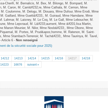
sa-Cherifi, M. Bernalicis, M. Bex, M. Bilongo, M. Bompard, M.
en, M. Caron, M. Carri&#232;re, Mme Cathala, M. Cernon, Mme
el, M. Coulomme, M. Delogu, M. Diouara, Mme Dufour, Mme Erodi, Mme
, M. Gaillard, Mme Guett&#233;, M. Guiraud, Mme Hamdane, Mme
 M. Lahmar, M. Laisney, M. Le Coq, M. Le Gall, Mme Leboucher, M.
eune, Mme Lepvraud, M. L&#233;aument, Mme &#201;lisa Martin,
 Manon Meunier, M. Nilor, Mme Nosb&#233;, Mme Obono, Mme
 Piquemal, M. Portes, M. Prud&apos;homme, M. Ratenon, M. Saint-
is, Mme Stambach-Terrenoir, M. Tach&#233;, Mme Taurinya, M. Tavel,
Article 6 -
Non renseigné
ement de la sécurité sociale pour 2025)
14212
14213
14214
14215
14216
14217
14218
14223
16676
suivant »