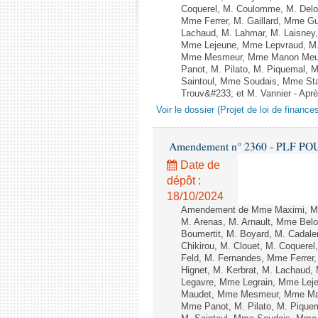
Coquerel, M. Coulomme, M. Delo
Mme Ferrer, M. Gaillard, Mme G
Lachaud, M. Lahmar, M. Laisney,
Mme Lejeune, Mme Lepvraud, M.
Mme Mesmeur, Mme Manon Meuni
Panot, M. Pilato, M. Piquemal, 
Saintoul, Mme Soudais, Mme Sta
Trouv&#233; et M. Vannier - Après
Voir le dossier (Projet de loi de financ
Amendement n° 2360 - PLF POUR 2
Date de
dépôt :
18/10/2024
Amendement de Mme Maximi, Mm
M. Arenas, M. Arnault, Mme Belo
Boumertit, M. Boyard, M. Cadal
Chikirou, M. Clouet, M. Coquer
Feld, M. Fernandes, Mme Ferrer
Hignet, M. Kerbrat, M. Lachaud,
Legavre, Mme Legrain, Mme Lej
Maudet, Mme Mesmeur, Mme Man
Mme Panot, M. Pilato, M. Pique