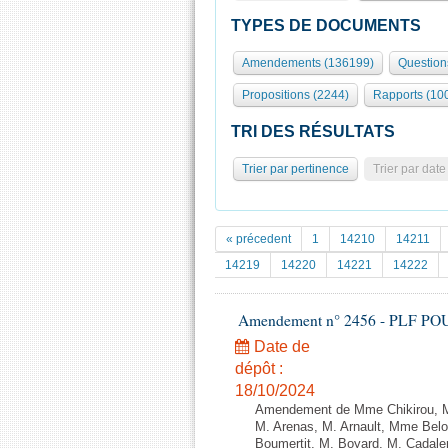
TYPES DE DOCUMENTS
Amendements (136199)
Question
Propositions (2244)
Rapports (10
TRI DES RÉSULTATS
Trier par pertinence
Trier par date
« précedent
1
14210
14211
14219
14220
14221
14222
Amendement n° 2456 - PLF POUR 2
Date de
dépôt :
18/10/2024
Amendement de Mme Chikirou, M
M. Arenas, M. Arnault, Mme Belo
Boumertit, M. Boyard, M. Cadale