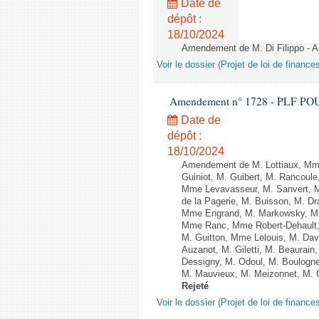
Date de
dépôt :
18/10/2024
Amendement de M. Di Filippo - Apr
Voir le dossier (Projet de loi de financ
Amendement n° 1728 - PLF POUR 2
Date de
dépôt :
18/10/2024
Amendement de M. Lottiaux, Mme
Guiniot, M. Guibert, M. Rancou
Mme Levavasseur, M. Sanvert, M.
de la Pagerie, M. Buisson, M. D
Mme Engrand, M. Markowsky, M. 
Mme Ranc, Mme Robert-Dehault,
M. Guitton, Mme Lelouis, M. Da
Auzanot, M. Giletti, M. Beaurai
Dessigny, M. Odoul, M. Boulogn
M. Mauvieux, M. Meizonnet, M. G
Rejeté
Voir le dossier (Projet de loi de financ