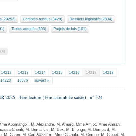
s (20252)
Comptes-rendus (3429)
Dossiers législatifs (2834)
01)
Textes adoptés (693)
Projets de lois (101)
 (X)
14212
14213
14214
14215
14216
14217
14218
14223
16676
suivant »
025 - 1ère lecture (1ère assemblée saisie) - n° 324
me Abomangoli, M. Alexandre, M. Amard, Mme Amiot, Mme Amrani,
uassa-Cherifi, M. Bernalicis, M. Bex, M. Bilongo, M. Bompard, M.
n, M. Caron, M. Carri&#232;re, Mme Cathala, M. Cernon, M. Clouet, M.