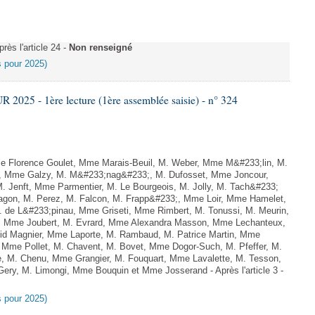
ès l'article 24 -
Non renseigné
es pour 2025)
025 - 1ère lecture (1ère assemblée saisie) - n° 324
 Florence Goulet, Mme Marais-Beuil, M. Weber, Mme M&#233;lin, M.
le, Mme Galzy, M. M&#233;nag&#233;, M. Dufosset, Mme Joncour,
 Jenft, Mme Parmentier, M. Le Bourgeois, M. Jolly, M. Tach&#233;
ragon, M. Perez, M. Falcon, M. Frapp&#233;, Mme Loir, Mme Hamelet,
de L&#233;pinau, Mme Griseti, Mme Rimbert, M. Tonussi, M. Meurin,
 Mme Joubert, M. Evrard, Mme Alexandra Masson, Mme Lechanteux,
vid Magnier, Mme Laporte, M. Rambaud, M. Patrice Martin, Mme
n, Mme Pollet, M. Chavent, M. Bovet, Mme Dogor-Such, M. Pfeffer, M.
e, M. Chenu, Mme Grangier, M. Fouquart, Mme Lavalette, M. Tesson,
ery, M. Limongi, Mme Bouquin et Mme Josserand - Après l'article 3 -
es pour 2025)