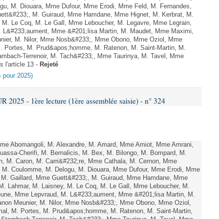
gu, M. Diouara, Mme Dufour, Mme Erodi, Mme Feld, M. Fernandes,
uett&#233;, M. Guiraud, Mme Hamdane, Mme Hignet, M. Kerbrat, M.
 M. Le Coq, M. Le Gall, Mme Leboucher, M. Legavre, Mme Legrain,
 L&#233;aument, Mme &#201;lisa Martin, M. Maudet, Mme Maximi,
er, M. Nilor, Mme Nosb&#233;, Mme Obono, Mme Oziol, Mme
M. Portes, M. Prud&apos;homme, M. Ratenon, M. Saint-Martin, M.
mbach-Terrenoir, M. Tach&#233;, Mme Taurinya, M. Tavel, Mme
 l'article 13 -
Rejeté
es pour 2025)
025 - 1ère lecture (1ère assemblée saisie) - n° 324
e Abomangoli, M. Alexandre, M. Amard, Mme Amiot, Mme Amrani,
uassa-Cherifi, M. Bernalicis, M. Bex, M. Bilongo, M. Bompard, M.
en, M. Caron, M. Carri&#232;re, Mme Cathala, M. Cernon, Mme
el, M. Coulomme, M. Delogu, M. Diouara, Mme Dufour, Mme Erodi, Mme
, M. Gaillard, Mme Guett&#233;, M. Guiraud, Mme Hamdane, Mme
 M. Lahmar, M. Laisney, M. Le Coq, M. Le Gall, Mme Leboucher, M.
eune, Mme Lepvraud, M. L&#233;aument, Mme &#201;lisa Martin, M.
on Meunier, M. Nilor, Mme Nosb&#233;, Mme Obono, Mme Oziol,
mal, M. Portes, M. Prud&apos;homme, M. Ratenon, M. Saint-Martin,