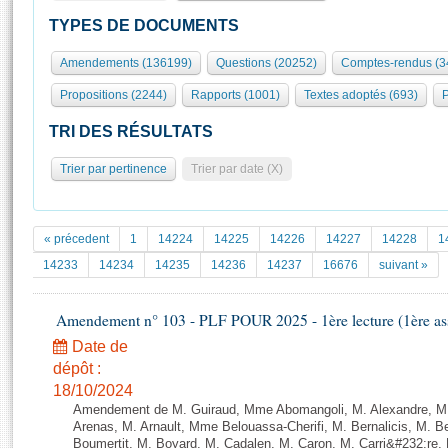
S'id
Présidence
Séance publique
Rôle et pouvoirs de l'Assemblée
Visiter l'Assemblée
TYPES DE DOCUMENTS
Fiches « Connaissance de l’Assemblée »
577 députés
Commissions et autres organes
Visite virtuelle du palais Bourbon
Amendements (136199)
Questions (20252)
Comptes-rendus (3
Organisation de l'Assemblée
Groupes politiques
Europe et International
Assister à une séance
Mot
Propositions (2244)
Rapports (1001)
Textes adoptés (693)
P
Présidence
Conférence des Présidents
Bureau
Collège des Ques
Élections législatives
Contrôle et évaluation
Accès des chercheurs à l’Assemblée
TRI DES RÉSULTATS
Congrès
Les évènements
S'inscrire
Trier par pertinence
Trier par date (X)
Pétitions
Statistiques et chiffres clés
Transparence et déontologie
Vous n'ave
Patrimoine
E
Documents de référence
« précedent
1
14224
14225
14226
14227
14228
1
La Bibliothèque
( Constitution | Règlement de l'Assemblée ... )
Documents parlementaires
14233
14234
14235
14236
14237
16676
suivant »
Les archives
Projets de loi
Contacts et plan d'accès
Amendement n° 103 - PLF POUR 2025 - 1ère lecture (1ère ass
Propositions de loi
Histoire
Photos libres de droit
Amendements
Date de
Juniors
dépôt :
Textes adoptés
Anciennes législatures
18/10/2024
Amendement de M. Guiraud, Mme Abomangoli, M. Alexandre, M
Liens vers les sites publics
Rapports d'information
Arenas, M. Arnault, Mme Belouassa-Cherifi, M. Bernalicis, M. 
Boumertit, M. Boyard, M. Cadalen, M. Caron, M. Carri&#232;re