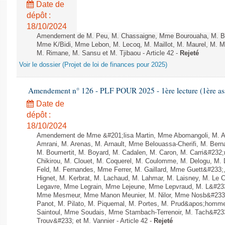
Date de
dépôt :
18/10/2024
Amendement de M. Peu, M. Chassaigne, Mme Bourouaha, M. B&
Mme K/Bidi, Mme Lebon, M. Lecoq, M. Maillot, M. Maurel, M. M
M. Rimane, M. Sansu et M. Tjibaou - Article 42 -
Rejeté
Voir le dossier (Projet de loi de finances pour 2025)
Amendement n° 126 - PLF POUR 2025 - 1ère lecture (1ère ass
Date de
dépôt :
18/10/2024
Amendement de Mme &#201;lisa Martin, Mme Abomangoli, M. 
Amrani, M. Arenas, M. Arnault, Mme Belouassa-Cherifi, M. Bern
M. Boumertit, M. Boyard, M. Cadalen, M. Caron, M. Carri&#232
Chikirou, M. Clouet, M. Coquerel, M. Coulomme, M. Delogu, M
Feld, M. Fernandes, Mme Ferrer, M. Gaillard, Mme Guett&#23
Hignet, M. Kerbrat, M. Lachaud, M. Lahmar, M. Laisney, M. Le 
Legavre, Mme Legrain, Mme Lejeune, Mme Lepvraud, M. L&#23
Mme Mesmeur, Mme Manon Meunier, M. Nilor, Mme Nosb&#23
Panot, M. Pilato, M. Piquemal, M. Portes, M. Prud&apos;homme
Saintoul, Mme Soudais, Mme Stambach-Terrenoir, M. Tach&#23
Trouv&#233; et M. Vannier - Article 42 -
Rejeté