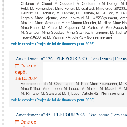
Rapports d'enquête
Chikirou, M. Clouet, M. Coquerel, M. Coulomme, M. Delogu, M
Rapports législatifs
Feld, M. Fernandes, Mme Ferrer, M. Gaillard, Mme Guett&#23
Kerbrat, M. Lachaud, M. Lahmar, M. Laisney, M. Le Coq, M. Le
Rapports sur l'application des lois
Legrain, Mme Lejeune, Mme Lepvraud, M. L&#233;aument, Mme
Baromètre de l’application des lois
Maximi, Mme Mesmeur, Mme Manon Meunier, M. Nilor, Mme N
Mme Panot, M. Pilato, M. Piquemal, M. Portes, M. Prud&apos;h
M. Saintoul, Mme Soudais, Mme Stambach-Terrenoir, M. Tach&
Trouv&#233; et M. Vannier - Article 42 -
Non renseigné
Dossiers législatifs
Voir le dossier (Projet de loi de finances pour 2025)
Budget et sécurité sociale
Questions écrites et orales
Amendement n° 136 - PLF POUR 2025 - 1ère lecture (1ère ass
Comptes rendus des débats
Date de
dépôt :
18/10/2024
Amendement de M. Chassaigne, M. Peu, Mme Bourouaha, M. B&
Mme K/Bidi, Mme Lebon, M. Lecoq, M. Maillot, M. Maurel, M. M
M. Rimane, M. Sansu et M. Tjibaou - Article 42 -
Non soutenu
Voir le dossier (Projet de loi de finances pour 2025)
Amendement n° 45 - PLF POUR 2025 - 1ère lecture (1ère assem
Date de