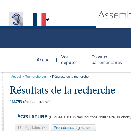
Assemb
Accèder à
la page
Vos
Travaux
Accueil
d'accueil
députés
parlementaires
Vous
Accueil
Recherche sur...
Résultats de la recherche
êtes
Résultats de la recherche
Général
ici
CONNEX
TRAVA
CONNA
DÉC
:
166753
résultats trouvés
LÉGISLATURE
(Cliquez sur l'un des boutons pour faire un choix
17e législature (X)
Précédentes législatures