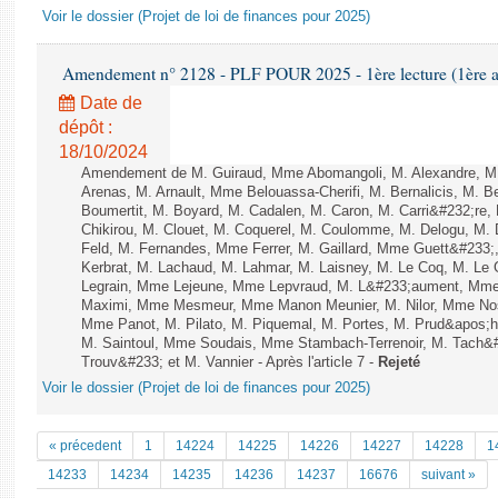
Voir le dossier (Projet de loi de finances pour 2025)
Amendement n° 2128 - PLF POUR 2025 - 1ère lecture (1ère as
Date de
dépôt :
18/10/2024
Amendement de M. Guiraud, Mme Abomangoli, M. Alexandre, M
Arenas, M. Arnault, Mme Belouassa-Cherifi, M. Bernalicis, M. 
Boumertit, M. Boyard, M. Cadalen, M. Caron, M. Carri&#232;re
Chikirou, M. Clouet, M. Coquerel, M. Coulomme, M. Delogu, M
Feld, M. Fernandes, Mme Ferrer, M. Gaillard, Mme Guett&#23
Kerbrat, M. Lachaud, M. Lahmar, M. Laisney, M. Le Coq, M. Le
Legrain, Mme Lejeune, Mme Lepvraud, M. L&#233;aument, Mme
Maximi, Mme Mesmeur, Mme Manon Meunier, M. Nilor, Mme N
Mme Panot, M. Pilato, M. Piquemal, M. Portes, M. Prud&apos;h
M. Saintoul, Mme Soudais, Mme Stambach-Terrenoir, M. Tach&
Trouv&#233; et M. Vannier - Après l'article 7 -
Rejeté
Voir le dossier (Projet de loi de finances pour 2025)
« précedent
1
14224
14225
14226
14227
14228
1
14233
14234
14235
14236
14237
16676
suivant »