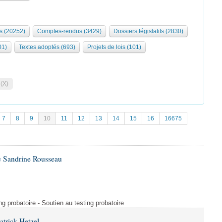
s (20252)
Comptes-rendus (3429)
Dossiers législatifs (2830)
01)
Textes adoptés (693)
Projets de lois (101)
 (X)
7
8
9
10
11
12
13
14
15
16
16675
e Sandrine Rousseau
ng probatoire - Soutien au testing probatoire
atrick Hetzel