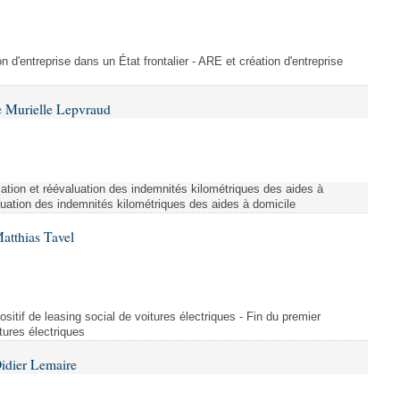
on d'entreprise dans un État frontalier - ARE et création d'entreprise
 Murielle Lepvraud
ation et réévaluation des indemnités kilométriques des aides à
luation des indemnités kilométriques des aides à domicile
atthias Tavel
sitif de leasing social de voitures électriques - Fin du premier
itures électriques
idier Lemaire