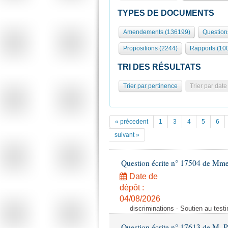
TYPES DE DOCUMENTS
Amendements (136199)
Question
Propositions (2244)
Rapports (10
TRI DES RÉSULTATS
Trier par pertinence
Trier par date
« précedent
1
3
4
5
6
suivant »
Question écrite n° 17504 de Mm
Date de
dépôt :
04/08/2026
discriminations - Soutien au testi
Question écrite n° 17613 de M. P