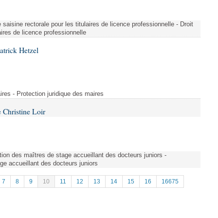
saisine rectorale pour les titulaires de licence professionnelle - Droit
laires de licence professionnelle
atrick Hetzel
ires - Protection juridique des maires
Christine Loir
ion des maîtres de stage accueillant des docteurs juniors -
e accueillant des docteurs juniors
7
8
9
10
11
12
13
14
15
16
16675