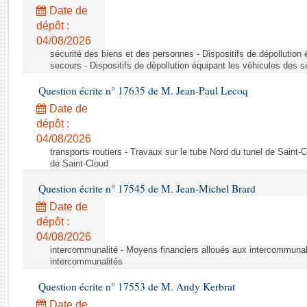
Rapports d'enquête
Date de
Rapports législatifs
dépôt :
Rapports sur l'application des lois
04/08/2026
Baromètre de l’application des lois
sécurité des biens et des personnes - Dispositifs de dépollution
secours - Dispositifs de dépollution équipant les véhicules des 
Question écrite n° 17635 de M. Jean-Paul Lecoq
Dossiers législatifs
Date de
Budget et sécurité sociale
dépôt :
Questions écrites et orales
04/08/2026
Comptes rendus des débats
transports routiers - Travaux sur le tube Nord du tunel de Saint-
de Saint-Cloud
Question écrite n° 17545 de M. Jean-Michel Brard
Date de
dépôt :
04/08/2026
intercommunalité - Moyens financiers alloués aux intercommunal
intercommunalités
Question écrite n° 17553 de M. Andy Kerbrat
Date de