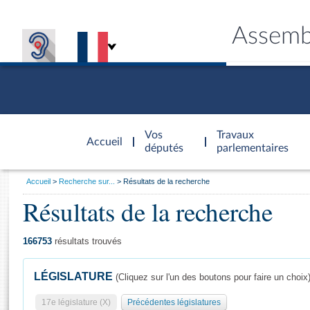
Assemb
Accèder à
la page
Vos
Travaux
Accueil
d'accueil
députés
parlementaires
Vous
Accueil
Recherche sur...
Résultats de la recherche
êtes
Résultats de la recherche
Général
ici
CONNEX
TRAVA
CONNA
DÉC
:
166753
résultats trouvés
LÉGISLATURE
(Cliquez sur l'un des boutons pour faire un choix
17e législature (X)
Précédentes législatures