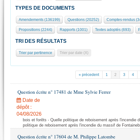
S'id
Présidence
Séance publique
Rôle et pouvoirs de l'Assemblée
Visiter l'Assemblée
TYPES DE DOCUMENTS
Fiches « Connaissance de l’Assemblée »
577 députés
Commissions et autres organes
Visite virtuelle du palais Bourbon
Amendements (136199)
Questions (20252)
Comptes-rendus (3
Organisation de l'Assemblée
Groupes politiques
Europe et International
Assister à une séance
Mot
Propositions (2244)
Rapports (1001)
Textes adoptés (693)
P
Présidence
Conférence des Présidents
Bureau
Collège des Ques
Élections législatives
Contrôle et évaluation
Accès des chercheurs à l’Assemblée
TRI DES RÉSULTATS
Congrès
Les évènements
S'inscrire
Trier par pertinence
Trier par date (X)
Pétitions
Statistiques et chiffres clés
Transparence et déontologie
Vous n'ave
Patrimoine
E
Documents de référence
« précedent
1
2
3
4
La Bibliothèque
( Constitution | Règlement de l'Assemblée ... )
Documents parlementaires
Les archives
Question écrite n° 17481 de Mme Sylvie Ferrer
Projets de loi
Contacts et plan d'accès
Date de
Propositions de loi
Histoire
Photos libres de droit
dépôt :
Amendements
Juniors
04/08/2026
Textes adoptés
bois et forêts - Quelle politique de reboisement après l'incendie
Anciennes législatures
politique de reboisement après l'incendie du massif de Fontaineb
Liens vers les sites publics
Rapports d'information
Question écrite n° 17604 de M. Philippe Latombe