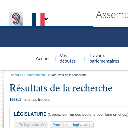
Assemb
Accèder à
la page
Vos
Travaux
Accueil
d'accueil
députés
parlementaires
Vous
Accueil
Recherche sur...
Résultats de la recherche
êtes
Résultats de la recherche
Général
ici
CONNEX
TRAVA
CONNA
DÉC
:
166753
résultats trouvés
LÉGISLATURE
(Cliquez sur l'un des boutons pour faire un choix
17e législature (X)
Précédentes législatures