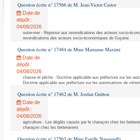
Rapports d'enquête
Question écrite n° 17566 de M. Jean-Victor Castor
Rapports législatifs
Date de
Rapports sur l'application des lois
dépôt :
Baromètre de l’application des lois
04/08/2026
outre-mer - Réponse aux revendications des acteurs socio-éco
revendications des acteurs socio-économiques de Guyane
Dossiers législatifs
Question écrite n° 17484 de Mme Marianne Maximi
Budget et sécurité sociale
Date de
Questions écrites et orales
dépôt :
Comptes rendus des débats
04/08/2026
chasse et pêche - Doctrine applicable aux préfecture sur les auto
Doctrine applicable aux préfecture sur les autorisations de véner
Question écrite n° 17462 de M. Jordan Guitton
Date de
dépôt :
04/08/2026
agriculture - Les dégâts causés par le charaçon chez les bettera
charaçon chez les betteraviers
Question écrite n° 17563 de Mme Estelle Youssouffa