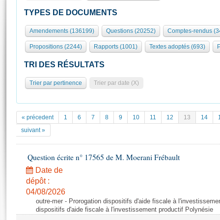
S'id
Présidence
Séance publique
Rôle et pouvoirs de l'Assemblée
Visiter l'Assemblée
TYPES DE DOCUMENTS
Fiches « Connaissance de l’Assemblée »
577 députés
Commissions et autres organes
Visite virtuelle du palais Bourbon
Amendements (136199)
Questions (20252)
Comptes-rendus (3
Organisation de l'Assemblée
Groupes politiques
Europe et International
Assister à une séance
Mot
Propositions (2244)
Rapports (1001)
Textes adoptés (693)
P
Présidence
Conférence des Présidents
Bureau
Collège des Ques
Élections législatives
Contrôle et évaluation
Accès des chercheurs à l’Assemblée
TRI DES RÉSULTATS
Congrès
Les évènements
S'inscrire
Trier par pertinence
Trier par date (X)
Pétitions
Statistiques et chiffres clés
Transparence et déontologie
Vous n'ave
Patrimoine
E
Documents de référence
« précedent
1
6
7
8
9
10
11
12
13
14
La Bibliothèque
( Constitution | Règlement de l'Assemblée ... )
Documents parlementaires
suivant »
Les archives
Projets de loi
Contacts et plan d'accès
Question écrite n° 17565 de M. Moerani Frébault
Propositions de loi
Histoire
Photos libres de droit
Amendements
Date de
Juniors
dépôt :
Textes adoptés
Anciennes législatures
04/08/2026
outre-mer - Prorogation dispositifs d'aide fiscale à l'investisseme
Liens vers les sites publics
Rapports d'information
dispositifs d'aide fiscale à l'investissement productif Polynésie