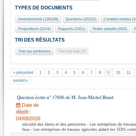
S'id
Présidence
Séance publique
Rôle et pouvoirs de l'Assemblée
Visiter l'Assemblée
TYPES DE DOCUMENTS
Fiches « Connaissance de l’Assemblée »
577 députés
Commissions et autres organes
Visite virtuelle du palais Bourbon
Amendements (136199)
Questions (20252)
Comptes-rendus (3
Organisation de l'Assemblée
Groupes politiques
Europe et International
Assister à une séance
Mot
Propositions (2244)
Rapports (1001)
Textes adoptés (693)
P
Présidence
Conférence des Présidents
Bureau
Collège des Ques
Élections législatives
Contrôle et évaluation
Accès des chercheurs à l’Assemblée
TRI DES RÉSULTATS
Congrès
Les évènements
S'inscrire
Trier par pertinence
Trier par date (X)
Pétitions
Statistiques et chiffres clés
Transparence et déontologie
Vous n'ave
Patrimoine
E
Documents de référence
« précedent
1
2
3
4
5
6
7
8
9
10
11
La Bibliothèque
( Constitution | Règlement de l'Assemblée ... )
Documents parlementaires
suivant »
Les archives
Projets de loi
Contacts et plan d'accès
Question écrite n° 17606 de M. Jean-Michel Brard
Propositions de loi
Histoire
Photos libres de droit
Amendements
Date de
Juniors
dépôt :
Textes adoptés
Anciennes législatures
04/08/2026
sécurité des biens et des personnes - Les entreprises de travaux
Liens vers les sites publics
Rapports d'information
feux - Les entreprises de travaux agricoles aidant les SDIS contr