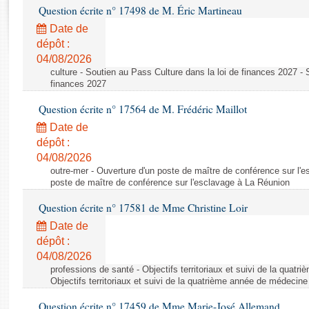
Rapports d'enquête
Question écrite n° 17498 de M. Éric Martineau
Rapports législatifs
Date de
Rapports sur l'application des lois
dépôt :
Baromètre de l’application des lois
04/08/2026
culture - Soutien au Pass Culture dans la loi de finances 2027 - 
finances 2027
Dossiers législatifs
Question écrite n° 17564 de M. Frédéric Maillot
Budget et sécurité sociale
Date de
Questions écrites et orales
dépôt :
Comptes rendus des débats
04/08/2026
outre-mer - Ouverture d'un poste de maître de conférence sur l'
poste de maître de conférence sur l'esclavage à La Réunion
Question écrite n° 17581 de Mme Christine Loir
Date de
dépôt :
04/08/2026
professions de santé - Objectifs territoriaux et suivi de la quat
Objectifs territoriaux et suivi de la quatrième année de médecine
Question écrite n° 17459 de Mme Marie-José Allemand