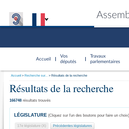
Assemb
Accèder à
la page
Vos
Travaux
Accueil
d'accueil
députés
parlementaires
Vous
Accueil
Recherche sur...
Résultats de la recherche
êtes
Résultats de la recherche
Général
ici
CONNEX
TRAVA
CONNA
DÉC
:
166748
résultats trouvés
LÉGISLATURE
(Cliquez sur l'un des boutons pour faire un choix
17e législature (X)
Précédentes législatures